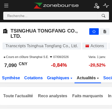
TSINGHUA TONGFANG CO., LTD.
7,090
¥
-0,84%
TSINGHUA TONGFANG CO.,
LTD.
Transcripts Tsinghua Tongfang Co., Ltd.
Actions
Cours en clôture
Shanghai S.E.
07/08/2026
Varia. 1 janv.
CNY
-0,84%
7,090
-20,52%
Synthèse
Cotations
Graphiques
Actualités
Soci
Toute l'actualité
Reco analystes
Faits marquants
In