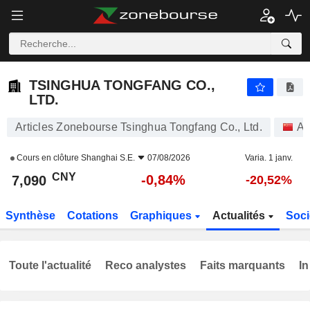
TSINGHUA TONGFANG CO., LTD.
7,090
¥
-0,84%
TSINGHUA TONGFANG CO.,
LTD.
Articles Zonebourse Tsinghua Tongfang Co., Ltd.
Ac
Cours en clôture
Shanghai S.E.
07/08/2026
Varia. 1 janv.
CNY
-0,84%
7,090
-20,52%
Synthèse
Cotations
Graphiques
Actualités
Soci
Toute l'actualité
Reco analystes
Faits marquants
In