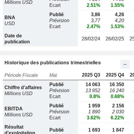
Millions USD
Ecart
2.51%
1.55%
Publié
3,86
4,26
BNA
Prévision
3,77
4,20
USD
Ecart
2.47%
1.53%
Date de
28/02/24
26/02/25
2
publication
Historique des publications trimestrielles
2025 Q3
2025 Q4
2
Période Fiscale
Mai
Publié
14 063
16 350
Chiffre d'affaires
Prévision
13 952
16 240
Millions USD
Ecart
0.8%
0.68%
Publié
1 959
2 156
EBITDA
Prévision
1 890
2 030
Millions USD
Ecart
3.62%
6.22%
Résultat
Publié
1 693
1 847
d'exploitation