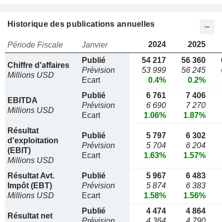
Historique des publications annuelles
2024
2025
Période Fiscale
Janvier
Publié
54 217
56 360
Chiffre d'affaires
Prévision
53 999
56 245
Millions USD
Ecart
0.4%
0.2%
Publié
6 761
7 406
EBITDA
Prévision
6 690
7 270
Millions USD
Ecart
1.06%
1.87%
Résultat
Publié
5 797
6 302
d'exploitation
Prévision
5 704
6 204
(EBIT)
Ecart
1.63%
1.57%
Millions USD
Résultat Avt.
Publié
5 967
6 483
Impôt (EBT)
Prévision
5 874
6 383
Millions USD
Ecart
1.58%
1.56%
Publié
4 474
4 864
Résultat net
Prévision
4 364
4 790