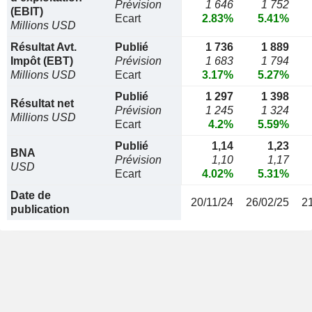
Prévision
1 646
1 752
(EBIT)
Ecart
2.83%
5.41%
Millions USD
Résultat Avt.
Publié
1 736
1 889
Impôt (EBT)
Prévision
1 683
1 794
Millions USD
Ecart
3.17%
5.27%
Publié
1 297
1 398
Résultat net
Prévision
1 245
1 324
Millions USD
Ecart
4.2%
5.59%
Publié
1,14
1,23
BNA
Prévision
1,10
1,17
USD
Ecart
4.02%
5.31%
Date de
20/11/24
26/02/25
2
publication