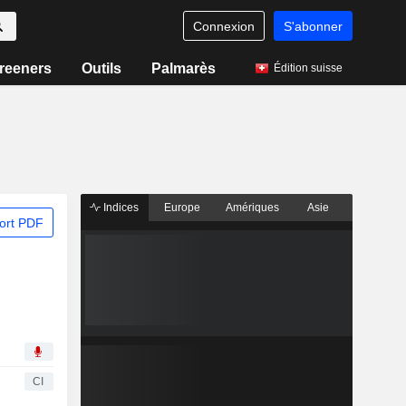
Connexion
S'abonner
reeners
Outils
Palmarès
Édition suisse
Indices
Europe
Amériques
Asie
ort PDF
CI