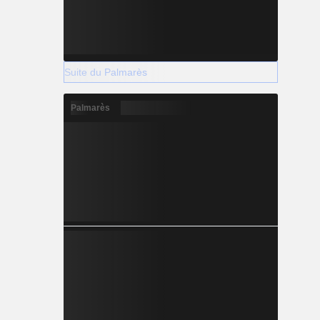
Suite du Palmarès
Palmarès