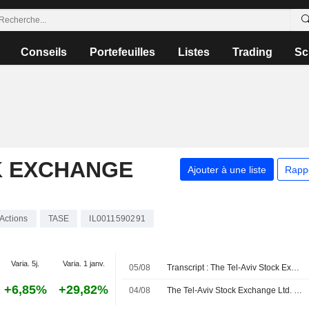
Conseils
Portefeuilles
Listes
Trading
Sc
K EXCHANGE
Ajouter à une liste
Rapp
Actions
TASE
IL0011590291
Varia. 5j.
Varia. 1 janv.
05/08
Transcript : The Tel-Aviv Stock Exchange Ltd., Q2 2026 Earnings Call, Aug 04, 2026
+6,85%
+29,82%
04/08
The Tel-Aviv Stock Exchange Ltd. publie ses résultats pour le deuxième trimestre et le premier semestre clos le 30 juin 2026