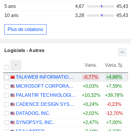
5 ans
4,67
45,43
10 ans
3,28
45,43
Plus de cotations
Logiciels - Autres
Varia.
Varia. 5j.
TALKWEB INFORMATION SYSTEM CO.,LTD.
-0,77%
+4,86%
MICROSOFT CORPORATION
+0,03%
+7,59%
PALANTIR TECHNOLOGIES INC.
+10,32%
+39,78%
CADENCE DESIGN SYSTEMS, INC.
+0,24%
-0,23%
DATADOG, INC.
+2,02%
-12,70%
+
SYNOPSYS, INC.
+2,47%
+7,00%