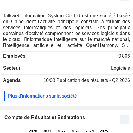
Talkweb Information System Co Ltd est une société basée
en Chine dont l'activité principale consiste à fournir des
services informatiques et des logiciels. Ses principaux
domaines d'activité comprennent les services logiciels dans
le cloud, l'informatique intelligente sur le marché national,
l'intelligence artificielle et l'activité OpenHarmony. Ses
services sont utilisés dans l'administration numérique, les
Employés
9 806
télécommunications, la finance, les transports et d'autres
secteurs. La société développe également des activités
Secteur
Logiciels
dans le domaine des jeux mobiles par l'intermédiaire de ses
filiales. Elle opère à la fois sur le marché national et à
Agenda
10/08
Publication des résultats - Q2 2026
l'international.
Plus d'informations sur la société
Compte de Résultat et Estimations