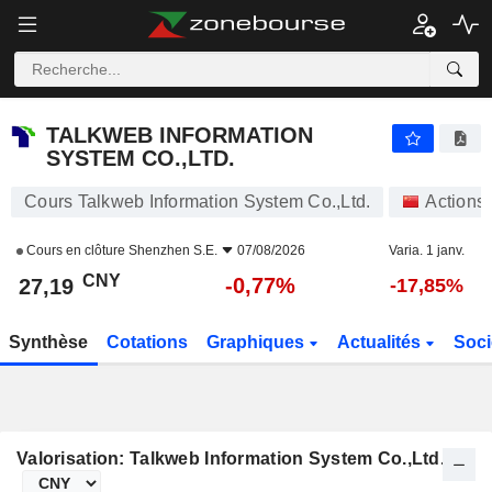
TALKWEB INFORMATION SYSTEM CO.,LTD.
27,19
¥
-0,77%
TALKWEB INFORMATION
SYSTEM CO.,LTD.
Cours Talkweb Information System Co.,Ltd.
Actions
Cours en clôture
Shenzhen S.E.
07/08/2026
Varia. 1 janv.
CNY
-0,77%
27,19
-17,85%
Synthèse
Cotations
Graphiques
Actualités
Soci
Valorisation: Talkweb Information System Co.,Ltd.