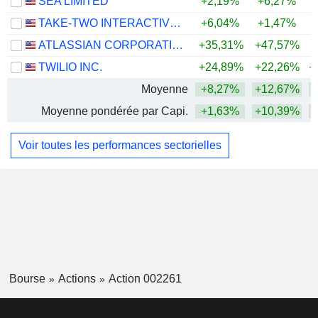
SEA LIMITED
+2,19%
+6,27%
TAKE-TWO INTERACTIVE SOFTWARE, INC.
+6,04%
+1,47%
+
ATLASSIAN CORPORATION
+35,31%
+47,57%
TWILIO INC.
+24,89%
+22,26%
+
Moyenne
+8,27%
+12,67%
+
Moyenne pondérée par Capi.
+1,63%
+10,39%
Voir toutes les performances sectorielles
Bourse
Actions
Action 002261