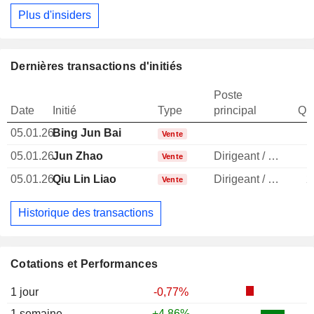
Plus d'insiders
Dernières transactions d'initiés
Poste
Date
Initié
Type
principal
Qua
05.01.26
Bing Jun Bai
1
Vente
05.01.26
Jun Zhao
Dirigeant / cadre principal
1
Vente
05.01.26
Qiu Lin Liao
Dirigeant / cadre principal
2
Vente
Historique des transactions
Cotations et Performances
1 jour
-0,77%
1 semaine
+4,86%