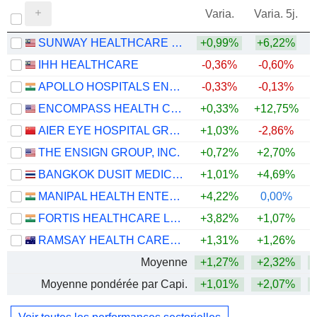
Varia.
Varia. 5j.
SUNWAY HEALTHCARE HOLDINGS
+0,99%
+6,22%
IHH HEALTHCARE
-0,36%
-0,60%
+
APOLLO HOSPITALS ENTERPRISE LIMITED
-0,33%
-0,13%
+
ENCOMPASS HEALTH CORPORATION
+0,33%
+12,75%
AIER EYE HOSPITAL GROUP CO., LTD.
+1,03%
-2,86%
THE ENSIGN GROUP, INC.
+0,72%
+2,70%
+
BANGKOK DUSIT MEDICAL SERVICES
+1,01%
+4,69%
MANIPAL HEALTH ENTERPRISES LIMITED
+4,22%
0,00%
FORTIS HEALTHCARE LIMITED
+3,82%
+1,07%
RAMSAY HEALTH CARE LIMITED
+1,31%
+1,26%
+
Moyenne
+1,27%
+2,32%
Moyenne pondérée par Capi.
+1,01%
+2,07%