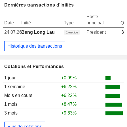
Dernières transactions d'initiés
Poste
Date
Initié
Type
principal
Qua
24.07.26
Beng Long Lau
President
35
Exercice
Historique des transactions
Cotations et Performances
1 jour
+0,99%
1 semaine
+6,22%
Mois en cours
+6,22%
1 mois
+8,47%
3 mois
+9,63%
Plus de cotations