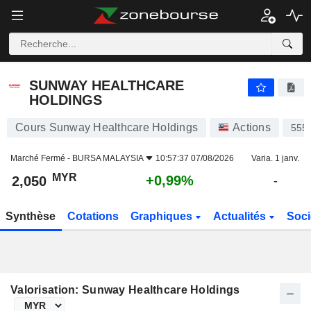
SUNWAY HEALTHCARE HOLDINGS
2,050
RM
+0,99%
SUNWAY HEALTHCARE
HOLDINGS
Cours Sunway Healthcare Holdings
Actions
555
Marché Fermé -
BURSA MALAYSIA
10:57:37 07/08/2026
Varia. 1 janv.
MYR
+0,99%
2,050
-
Synthèse
Cotations
Graphiques
Actualités
Soci
Valorisation: Sunway Healthcare Holdings