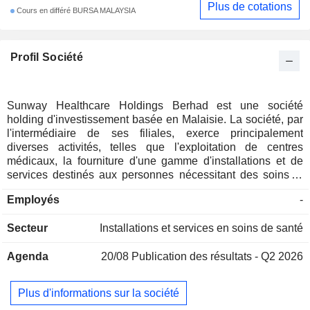
Plus de cotations
Cours en différé BURSA MALAYSIA
Profil Société
Sunway Healthcare Holdings Berhad est une société
holding d'investissement basée en Malaisie. La société, par
l'intermédiaire de ses filiales, exerce principalement
diverses activités, telles que l'exploitation de centres
médicaux, la fourniture d'une gamme d'installations et de
services destinés aux personnes nécessitant des soins et
une assistance en matière de vieillissement, la prestation de
Employés
-
services de soins ambulatoires, ainsi que l'exploitation de
centres de médecine traditionnelle et complémentaire. La
Secteur
Installations et services en soins de santé
société est un prestataire complet et intégré de services de
santé multispécialisés, qui se concentre principalement sur
Agenda
20/08
Publication des résultats - Q2 2026
les hôpitaux tertiaires et quaternaires dans les principales
régions du pays, avec le soutien de centres de soins
ambulatoires et de centres de soins de soutien et
Plus d'informations sur la société
complémentaires. Elle opère sous le nom de Sunway