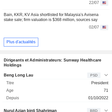
22/07
Bain, KKR, KV Asia shortlisted for Malaysia's Avisena
stake sale; firm valuation is $368 million, sources say
02/07
Plus d'actualités
Dirigeants et Administrateurs: Sunway Healthcare
Holdings
Dirigeant
Titre
Age
Depuis
Beng Long Lau
PSD
President
71
01/10/2022
Administrateur
Titre
Age
Depuis
Nurul Azian binti Shahriman
BRD