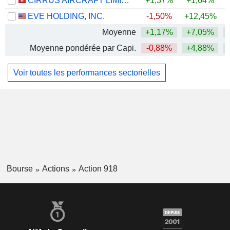
CIRRUS AIRCRAFT LIMITED
+1,37%
+1,64%
EVE HOLDING, INC.
-1,50%
+12,45%
Moyenne
+1,17%
+7,05%
+
Moyenne pondérée par Capi.
-0,88%
+4,88%
Voir toutes les performances sectorielles
Bourse
Actions
Action 918