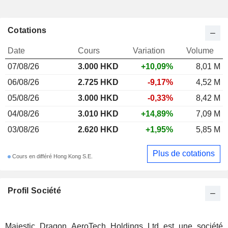
Cotations
Date
Cours
Variation
Volume
07/08/26
3.000
HKD
+10,09%
8,01 M
06/08/26
2.725 HKD
-9,17%
4,52 M
05/08/26
3.000 HKD
-0,33%
8,42 M
04/08/26
3.010 HKD
+14,89%
7,09 M
03/08/26
2.620 HKD
+1,95%
5,85 M
Plus de cotations
Cours en différé Hong Kong S.E.
Profil Société
Majestic Dragon AeroTech Holdings Ltd est une société