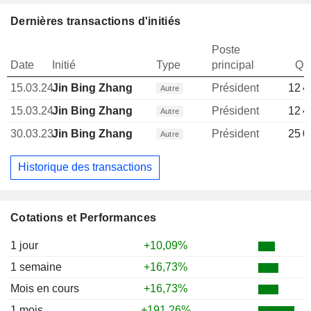
Dernières transactions d'initiés
Poste
Date
Initié
Type
principal
Qua
15.03.24
Jin Bing Zhang
Président
12 4
Autre
15.03.24
Jin Bing Zhang
Président
12 4
Autre
30.03.23
Jin Bing Zhang
Président
25 0
Autre
Historique des transactions
Cotations et Performances
1 jour
+10,09%
1 semaine
+16,73%
Mois en cours
+16,73%
1 mois
+191,26%