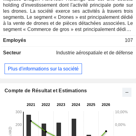
holding d'investissement dont l'activité principale porte sur
les drones. La société exerce ses activités à travers trois
segments. Le segment « Drones » est principalement dédié
à la vente de drones et de pièces détachées associées. Le
segment « Commerce de gros » est principalement dédié à
la vente en gros de montres, d'accessoires, de vêtements et
Employés
107
d'articles de sport. Le segment « Investissement immobilier
» est principalement dédié à l'investissement et à la location
Secteur
Industrie aérospatiale et de défense
de biens immobiliers.
Plus d'informations sur la société
Compte de Résultat et Estimations