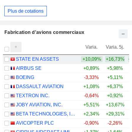
Plus de cotations
Fabrication d'avions commerciaux
Varia.
Varia. 5j.
STATE EN ASSETS
+10,09%
+16,73%
+
AIRBUS SE
+0,89%
+5,98%
+
BOEING
-3,33%
+5,11%
DASSAULT AVIATION
+1,08%
+6,37%
+
TEXTRON INC.
-0,64%
+0,92%
+
JOBY AVIATION, INC.
+5,51%
+13,67%
BETA TECHNOLOGIES, INC.
+2,34%
+29,31%
AVICOPTER PLC
-0,90%
-2,26%