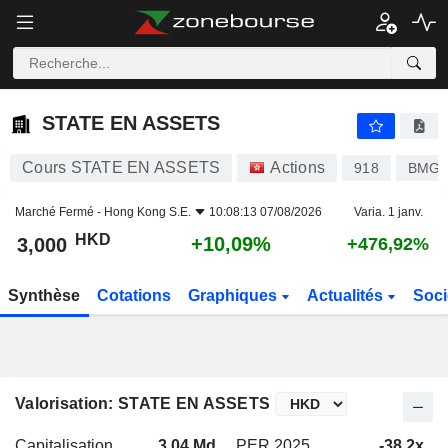
STATE EN ASSETS
3,000
$
+10,09%
STATE EN ASSETS
Cours STATE EN ASSETS
Actions
918
BMG8
Marché Fermé -
Hong Kong S.E.
10:08:13 07/08/2026
Varia. 1 janv.
HKD
+10,09%
3,000
+476,92%
Synthèse
Cotations
Graphiques
Actualités
Soci
Valorisation: STATE EN ASSETS
Capitalisation
3,04 Md
PER 2025
-38,2x