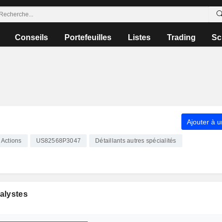
Conseils
Portefeuilles
Listes
Trading
Sc
Ajouter à u
Actions
US82568P3047
Détaillants autres spécialités
alystes