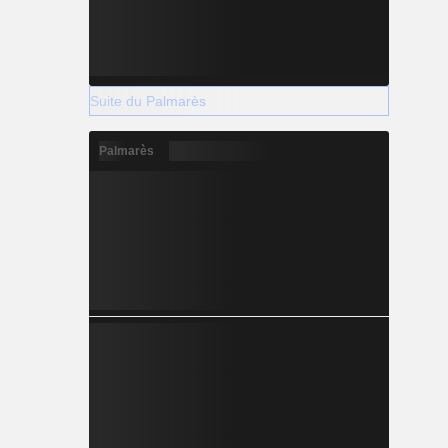
Suite du Palmarès
Palmarès