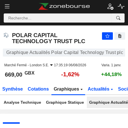
POLAR CAPITAL TECHNOLOGY TRUST PLC
669,00
p
-1,62%
POLAR CAPITAL
TECHNOLOGY TRUST PLC
Graphique Actualités Polar Capital Technology Trust plc
Marché Fermé -
London S.E.
17:35:19 06/08/2026
Varia. 1 janv.
GBX
-1,62%
669,00
+44,18%
Synthèse
Cotations
Graphiques
Actualités
Soci
Analyse Technique
Graphique Statique
Graphique Actualit