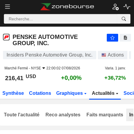
PENSKE AUTOMOTIVE GROUP, INC.
216,41
$
+0,00%
PENSKE AUTOMOTIVE
GROUP, INC.
Insiders Penske Automotive Group, Inc.
Actions
Marché Fermé -
NYSE
22:00:02 07/08/2026
Varia. 1 janv.
USD
+0,00%
216,41
+36,72%
Synthèse
Cotations
Graphiques
Actualités
Soci
Toute l'actualité
Reco analystes
Faits marquants
In