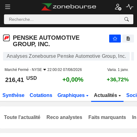
PENSKE AUTOMOTIVE GROUP, INC.
216,41
$
+0,00%
PENSKE AUTOMOTIVE
GROUP, INC.
Analyses Zonebourse Penske Automotive Group, Inc.
Marché Fermé -
NYSE
22:00:02 07/08/2026
Varia. 1 janv.
USD
+0,00%
216,41
+36,72%
Synthèse
Cotations
Graphiques
Actualités
Soci
Toute l'actualité
Reco analystes
Faits marquants
In