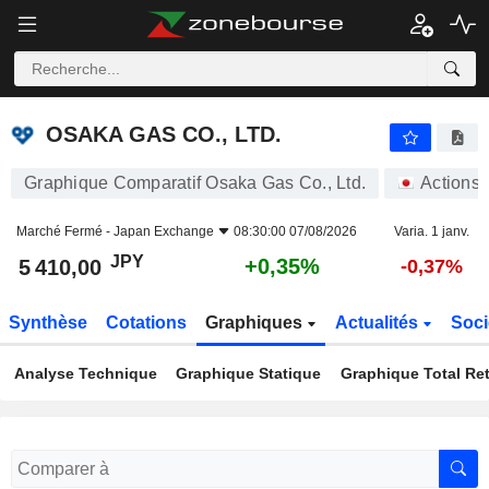
OSAKA GAS CO., LTD.
5 410,00
¥
+0,35%
OSAKA GAS CO., LTD.
Graphique Comparatif Osaka Gas Co., Ltd.
Actions
Marché Fermé -
Japan Exchange
08:30:00 07/08/2026
Varia. 1 janv.
JPY
+0,35%
5 410,00
-0,37%
Synthèse
Cotations
Graphiques
Actualités
Soci
Analyse Technique
Graphique Statique
Graphique Total Re