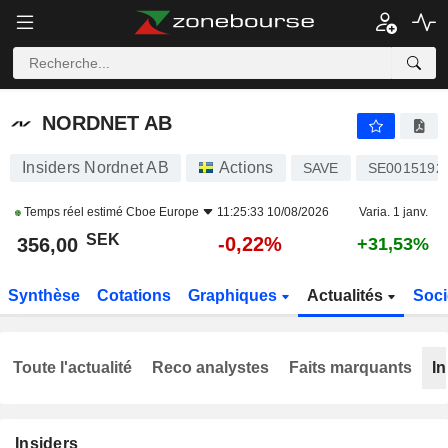
NORDNET AB
356,00
kr
-0,22%
NORDNET AB
Insiders Nordnet AB
Actions
SAVE
SE0015192
Temps réel estimé
Cboe Europe
11:25:33 10/08/2026
Varia. 1 janv.
SEK
-0,22%
356,00
+31,53%
Synthèse
Cotations
Graphiques
Actualités
Soci
Toute l'actualité
Reco analystes
Faits marquants
In
Insiders