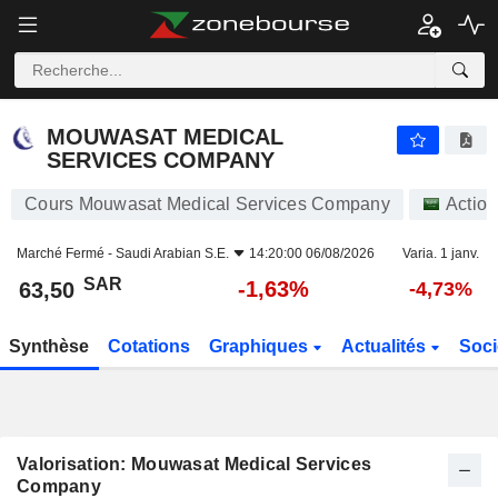
MOUWASAT MEDICAL SERVICES COMPANY
63,50
﷼
-1,63%
MOUWASAT MEDICAL
SERVICES COMPANY
Cours Mouwasat Medical Services Company
Action
Marché Fermé -
Saudi Arabian S.E.
14:20:00 06/08/2026
Varia. 1 janv.
SAR
-1,63%
63,50
-4,73%
Synthèse
Cotations
Graphiques
Actualités
Soci
Valorisation: Mouwasat Medical Services
Company