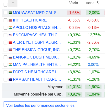
Varia.
Varia. 5j.
MOUWASAT MEDICAL SERVICES COMPANY
-1,63%
+2,09%
IHH HEALTHCARE
-0,36%
-0,60%
+
APOLLO HOSPITALS ENTERPRISE LIMITED
-0,33%
-0,13%
+
ENCOMPASS HEALTH CORPORATION
+0,33%
+12,75%
AIER EYE HOSPITAL GROUP CO., LTD.
+1,03%
-2,86%
THE ENSIGN GROUP, INC.
+0,72%
+2,70%
+
BANGKOK DUSIT MEDICAL SERVICES
+1,01%
+4,69%
MANIPAL HEALTH ENTERPRISES LIMITED
+4,22%
0,00%
FORTIS HEALTHCARE LIMITED
+3,82%
+1,07%
RAMSAY HEALTH CARE LIMITED
+1,31%
+1,26%
+
Moyenne
+1,01%
+1,90%
Moyenne pondérée par Capi.
+0,92%
+1,84%
Voir toutes les performances sectorielles