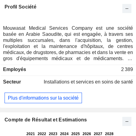
Profil Société
Mouwasat Medical Services Company est une société
basée en Arabie Saoudite, qui est engagée, à travers ses
multiples succursales, dans l'acquisition, la gestion,
l'exploitation et la maintenance d'hôpitaux, de centres
médicaux, de drugstores, de pharmacies et dans la vente en
gros d'équipements médicaux et de médicaments. La
société opère dans deux secteurs : le secteur des services
Employés
2 389
médicaux, qui comprend les services d'hospitalisation et les
services ambulatoires, et le secteur des produits
Secteur
Installations et services en soins de santé
pharmaceutiques. La société exploite également des
centres spécialisés, qui comprennent notamment les soins
de longue durée, le centre de réadaptation, l'unité de
Plus d'informations sur la société
traitement des accidents vasculaires cérébraux, le centre de
cardiologie, la médecine nucléaire, la fertilité, les soins de la
peau et la clinique Badana. La société exploite environ 9
succursales et les filiales de la société comprennent Eastern
Compte de Résultat et Estimations
Medical Services Company Limited et Jeddah Doctors
Company.