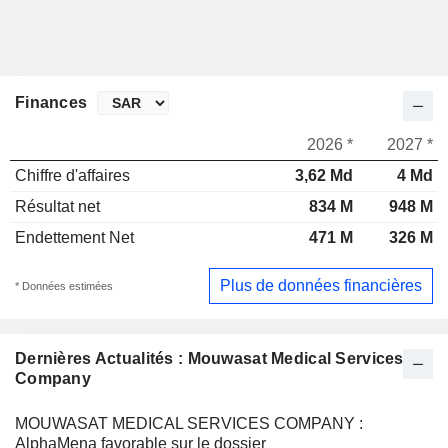
Finances
2026 *
2027 *
Chiffre d'affaires
3,62 Md
4 Md
Résultat net
834 M
948 M
Endettement Net
471 M
326 M
Plus de données financières
* Données estimées
Dernières Actualités : Mouwasat Medical Services
Company
MOUWASAT MEDICAL SERVICES COMPANY :
AlphaMena favorable sur le dossier