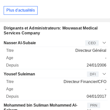
Plus d'actualités
Dirigeants et Administrateurs: Mouwasat Medical
Services Company
Dirigeant
Titre
Age
Depuis
Nasser Al-Subaie
CEO
Directeur Général
-
24/01/2006
Yousef Suleiman
DFI
Directeur Financier/CFO
-
04/01/2017
Mohammed bin Suliman Mohammed Al-
PRN