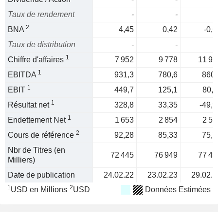
Taux de rendement
-
-
2
BNA
4,45
0,42
-0,6
Taux de distribution
-
-
1
Chiffre d'affaires
7 952
9 778
11 99
1
EBITDA
931,3
780,6
860,
1
EBIT
449,7
125,1
80,1
1
Résultat net
328,8
33,35
-49,9
1
Endettement Net
1 653
2 854
2 53
2
Cours de référence
92,28
85,33
75,7
Nbr de Titres (en
72 445
76 949
77 49
Milliers)
Date de publication
24.02.22
23.02.23
29.02.2
1
2
USD en Millions
USD
Données Estimées