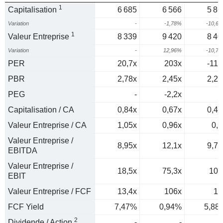
1
Capitalisation
6 685
6 566
5 86
Variation
-
-1,78%
-10,6
1
Valeur Entreprise
8 339
9 420
8 40
Variation
-
12,96%
-10,7
PER
20,7x
203x
-118
PBR
2,78x
2,45x
2,22
PEG
-
-2,2x
0
Capitalisation / CA
0,84x
0,67x
0,49
Valeur Entreprise / CA
1,05x
0,96x
0,7
Valeur Entreprise /
8,95x
12,1x
9,77
EBITDA
Valeur Entreprise /
18,5x
75,3x
105
EBIT
Valeur Entreprise / FCF
13,4x
106x
17
FCF Yield
7,47%
0,94%
5,88
2
Dividende / Action
-
-