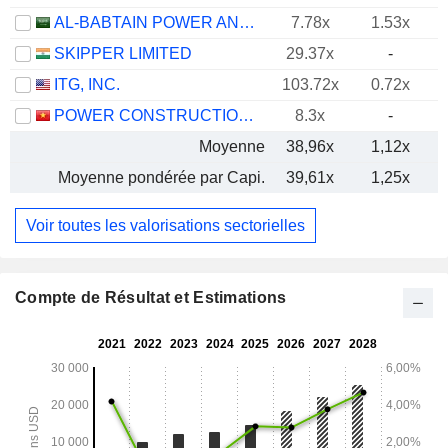
AL-BABTAIN POWER AND TELECOMMUNICATIONS COMPANY
7.78x
1.53x
SKIPPER LIMITED
29.37x
-
ITG, INC.
103.72x
0.72x
POWER CONSTRUCTIONNO.1
8.3x
-
Moyenne
38,96x
1,12x
Moyenne pondérée par Capi.
39,61x
1,25x
Voir toutes les valorisations sectorielles
Compte de Résultat et Estimations