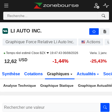
LI AUTO INC.
12,62
$
-1,44%
LI AUTO INC.
Graphique Force Relative Li Auto Inc.
Actions
LI
Temps réel estimé
Cboe BZX
19:47:43 06/08/2026
Varia. 1 janv.
USD
-1,44%
12,62
-25,43%
Synthèse
Cotations
Graphiques
Actualités
Soci
Analyse Technique
Graphique Statique
Graphique Actualit