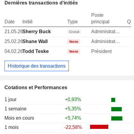
Dernières transactions d'initiés
Poste
Date
Initié
Type
principal
Qua
21.05.26
Sherry Buck
Administrateur
Gratuit
25.02.26
Shane Wall
Administrateur
Vente
04.02.26
Todd Teske
Président
Vente
Historique des transactions
Cotations et Performances
1 jour
+0,93%
1 semaine
+5,35%
Mois en cours
+5,74%
1 mois
-22,58%