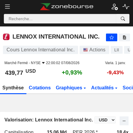
LENNOX INTERNATIONAL INC.
439,77
$
+0,93%
LENNOX INTERNATIONAL INC.
Cours Lennox International Inc.
Actions
LII
US
Marché Fermé -
NYSE
22:00:02 07/08/2026
Varia. 1 janv.
USD
+0,93%
439,77
-9,43%
Synthèse
Cotations
Graphiques
Actualités
Soci
Valorisation: Lennox International Inc.
Capitalisation
15,06 Md
PER 2026 *
18,4x