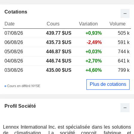
Cotations
Date
Cours
Variation
Volume
07/08/26
439.77 $US
+0,93%
505 k
06/08/26
435.73 $US
-2,49%
591 k
05/08/26
446.87 $US
+0,03%
744 k
04/08/26
446.74 $US
+2,70%
641 k
03/08/26
435.00 $US
+4,60%
799 k
Plus de cotations
Cours en différé NYSE
Profil Société
Lennox International Inc. est spécialisée dans les solutions
de climatisation. La société conçoit, fabrique et