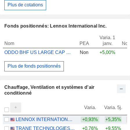
Plus de cotations
Fonds positionnés: Lennox International Inc.
Varia. 1
Nom
PEA
janv.
Not
ODDO BHF US LARGE CAP CR-EUR
Non
+5,00%
Plus de fonds positionnés
Chauffage, Ventilation et systèmes d'air
conditionné
Varia.
Varia. 5j.
LENNOX INTERNATIONAL INC.
+0,93%
+5,35%
TRANE TECHNOLOGIES PLC
+0,76%
+9,55%
+