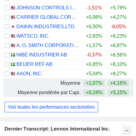
JOHNSON CONTROLS INTERNATIONAL PLC
-1,51%
+5,79%
+
CARRIER GLOBAL CORPORATION
+0,08%
+4,27%
DAIKIN INDUSTRIES,LTD.
+0,50%
-6,05%
+
WATSCO, INC.
+2,83%
+6,23%
A. O. SMITH CORPORATION
+1,57%
+6,97%
NIBE INDUSTRIER AB
-0,37%
+6,56%
BEIJER REF AB
+0,85%
+6,10%
AAON, INC.
+5,04%
+8,27%
+
Moyenne
+1,07%
+4,16%
Moyenne pondérée par Capi.
+0,19%
+5,15%
+
Voir toutes les performances sectorielles
Dernier Transcript: Lennox International Inc.