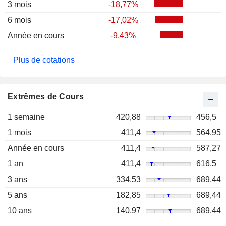
3 mois
-18,77%
6 mois
-17,02%
Année en cours
-9,43%
Plus de cotations
Extrêmes de Cours
1 semaine
420,88
456,5
1 mois
411,4
564,95
Année en cours
411,4
587,27
1 an
411,4
616,5
3 ans
334,53
689,44
5 ans
182,85
689,44
10 ans
140,97
689,44