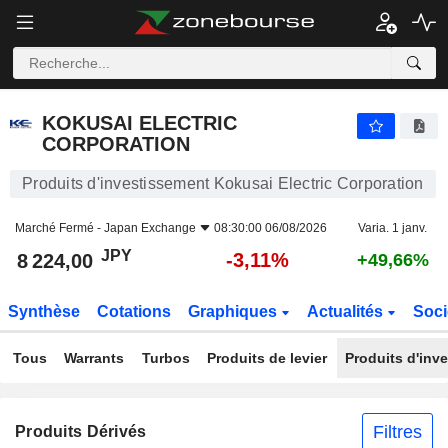
KOKUSAI ELECTRIC CORPORATION
8 224,00
¥
-3,11%
KOKUSAI ELECTRIC
CORPORATION
Produits d'investissement Kokusai Electric Corporation
Marché Fermé -
Japan Exchange
08:30:00 06/08/2026
Varia. 1 janv.
JPY
-3,11%
8 224,00
+49,66%
Synthèse
Cotations
Graphiques
Actualités
Soci
Tous
Warrants
Turbos
Produits de levier
Produits d'inv
Filtres
Produits Dérivés