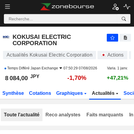
KOKUSAI ELECTRIC CORPORATION
8 084,00
¥
-1,70%
KOKUSAI ELECTRIC
CORPORATION
Actualités Kokusai Electric Corporation
Actions
Temps Différé
Japan Exchange
07:50:29 07/08/2026
Varia. 1 janv.
JPY
-1,70%
8 084,00
+47,21%
Synthèse
Cotations
Graphiques
Actualités
Soci
Toute l'actualité
Reco analystes
Faits marquants
In