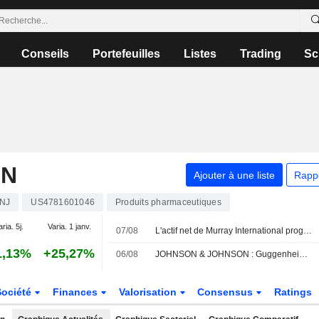
Conseils
Portefeuilles
Listes
Trading
Sc
ON
Ajouter à une liste
Rapp
NJ
US4781601046
Produits pharmaceutiques
aria. 5j.
Varia. 1 janv.
07/08
L'actif net de Murray International progresse mais la performance reste en deçà de l'indice de référence
1,13%
+25,27%
06/08
JOHNSON & JOHNSON : Guggenheim persiste à l'achat
Société
Finances
Valorisation
Consensus
Ratings