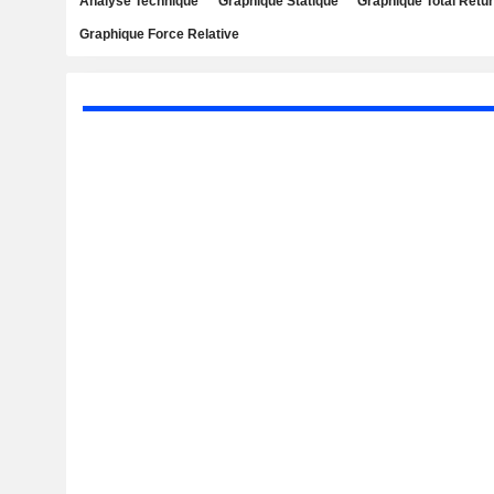
Analyse Technique
Graphique Statique
Graphique Total Retu
Graphique Force Relative