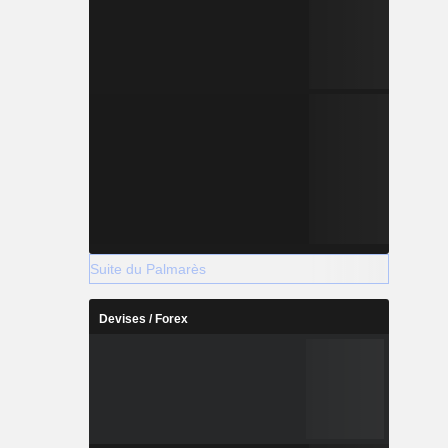
Suite du Palmarès
Devises / Forex