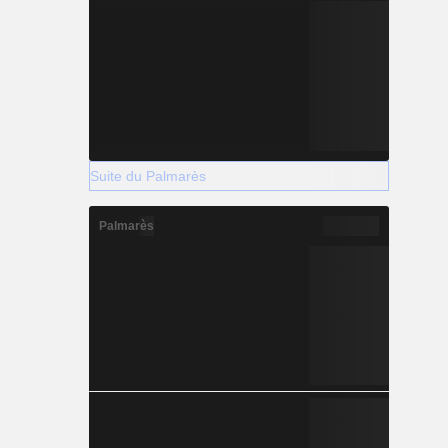
Suite du Palmarès
Palmarès