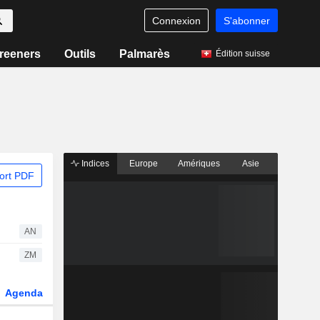
Connexion
S'abonner
reeners
Outils
Palmarès
Édition suisse
Indices
Europe
Amériques
Asie
ort PDF
AN
ZM
Agenda
Secteur
Dérivés
Fonds et ETFs