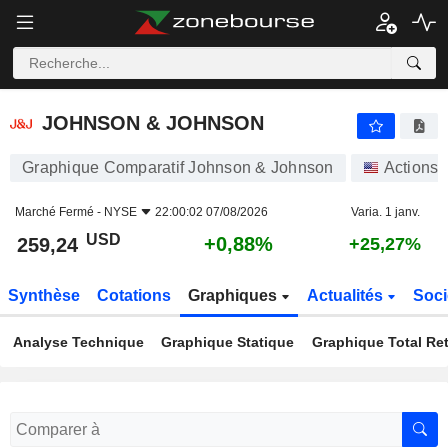
JOHNSON & JOHNSON
259,24
$
+0,88%
JOHNSON & JOHNSON
Graphique Comparatif Johnson & Johnson
Actions
Marché Fermé -
NYSE
22:00:02 07/08/2026
Varia. 1 janv.
USD
+0,88%
259,24
+25,27%
Synthèse
Cotations
Graphiques
Actualités
Soci
Analyse Technique
Graphique Statique
Graphique Total Re