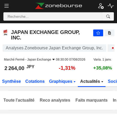
JAPAN EXCHANGE GROUP, INC.
2 264,00
¥
-1,31%
JAPAN EXCHANGE GROUP,
INC.
Analyses Zonebourse Japan Exchange Group, Inc.
Marché Fermé -
Japan Exchange
08:30:00 07/08/2026
Varia. 1 janv.
JPY
-1,31%
2 264,00
+35,08%
Synthèse
Cotations
Graphiques
Actualités
Soci
Toute l'actualité
Reco analystes
Faits marquants
In