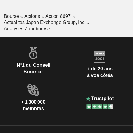
Bourse
Actions
Action 8697
Actualités Japan Exchange Group, Inc.
Analyses Zonebourse
N°1 du Conseil
+ de 20 ans
Boursier
à vos côtés
+ 1 300 000
membres