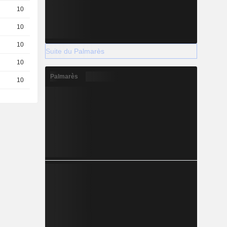
10
0,3000
EUR
10
1,970
EUR
10
0,3000
EUR
Suite du Palmarès
10
0,4500
EUR
Palmarès
10
0,2700
EUR