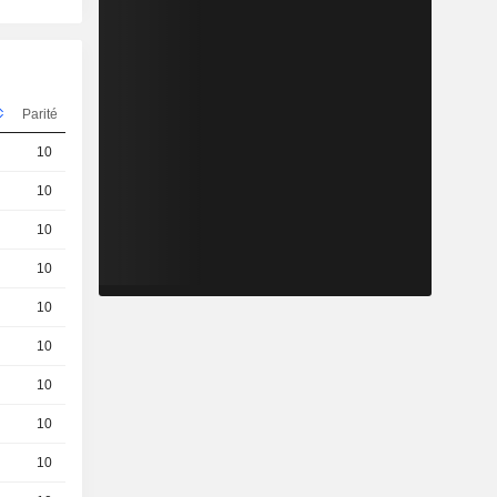
Parité
Cours
10
10,28
EUR
10
0,7400
EUR
10
0,0360
EUR
10
10,52
EUR
10
0,6900
EUR
10
0,4200
EUR
10
0,6800
EUR
10
0,6900
EUR
10
0,4100
EUR