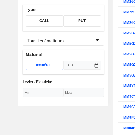
MM26
Type
MM26
CALL
PUT
MM26
MM5G
Tous les émetteurs
MM5G
MM5G
Maturité
MM5G
Indifférent
MM5G
Levier / Elasticité
MM5Y
MM9C
MM9C
MM9P
MN04