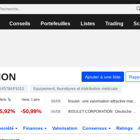
Conseils
Portefeuilles
Listes
Trading
Sc
ION
Ajouter à une liste
Rapp
S45784P1012
Equipement, fournitures et distribution médicale
aria. 5j.
Varia. 1 janv.
06/08
Insulet : une valorisation attractive malgré le risque de révision de la croissance, selon RBC
15,92%
-50,99%
06/08
INSULET CORPORATION : Deutsche Bank Securities à l'achat
Société
Finances
Valorisation
Consensus
Ratings