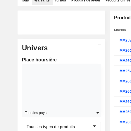
Tous
Warrants
Turbos
Produits de levier
Produits d'inv
Produit
Mnemo
MM25
Univers
MM26
Place boursière
MM26
MM25
MM26
MM26
MM26
MM26
Tous les pays
MM26
Tous les types de produits