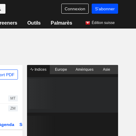
Connexion
S'abonner
reeners
Outils
Palmarès
Édition suisse
Indices
Europe
Amériques
Asie
ort PDF
MT
ZM
Agenda
Secteur
Dérivés
Fonds et ETFs