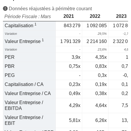
Données réajustées à périmètre courant
2021
2022
2023
Période Fiscale : Mars
1
Capitalisation
843 279
1 092 085
1 072 80
Variation
-
29,5%
-1,7
1
Valeur Entreprise
1 791 329
2 214 160
2 322 01
Variation
-
23,6%
4,8
PER
3,9x
4,35x
11
PBR
0,75x
0,83x
0,77
PEG
-
0,3x
-0,2
Capitalisation / CA
0,23x
0,19x
0,13
Valeur Entreprise / CA
0,49x
0,38x
0,28
Valeur Entreprise /
4,29x
4,64x
7,56
EBITDA
Valeur Entreprise /
5,81x
6,26x
13,3
EBIT