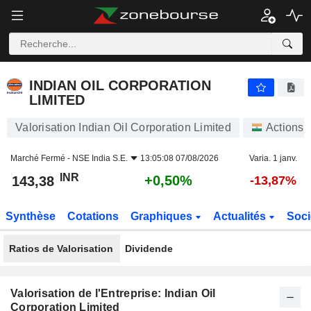
INDIAN OIL CORPORATION LIMITED
143,38
₹
+0,50%
INDIAN OIL CORPORATION
LIMITED
Valorisation Indian Oil Corporation Limited
Actions
Marché Fermé -
NSE India S.E.
13:05:08 07/08/2026
Varia. 1 janv.
INR
+0,50%
143,38
-13,87%
Synthèse
Cotations
Graphiques
Actualités
Soci
Ratios de Valorisation
Dividende
Valorisation de l'Entreprise: Indian Oil
Corporation Limited