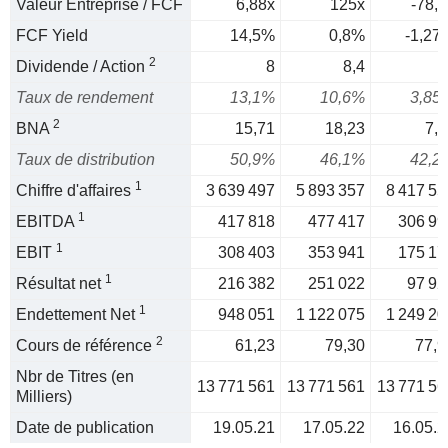
Valeur Entreprise / FCF
6,88x
125x
-78,5
FCF Yield
14,5%
0,8%
-1,27
2
Dividende / Action
8
8,4
Taux de rendement
13,1%
10,6%
3,85
2
BNA
15,71
18,23
7,1
Taux de distribution
50,9%
46,1%
42,2
1
Chiffre d'affaires
3 639 497
5 893 357
8 417 55
1
EBITDA
417 818
477 417
306 99
1
EBIT
308 403
353 941
175 17
1
Résultat net
216 382
251 022
97 92
1
Endettement Net
948 051
1 122 075
1 249 20
2
Cours de référence
61,23
79,30
77,9
Nbr de Titres (en
13 771 561
13 771 561
13 771 56
Milliers)
Date de publication
19.05.21
17.05.22
16.05.2