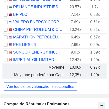
RELIANCE INDUSTRIES LTD
20.57x
1.7x
BP PLC
7.14x
0.58x
VALERO ENERGY CORPORATION
7.69x
0.61x
CHINA PETROLEUM & CHEMICAL CORPORATION
10.24x
0.31x
MARATHON PETROLEUM CORPORATION
6.49x
0.67x
PHILLIPS 66
7.69x
0.59x
SUNCOR ENERGY INC.
9.03x
1.69x
IMPERIAL OIL LIMITED
12.42x
1.49x
Moyenne
10,06x
0,97x
Moyenne pondérée par Capi.
12,35x
1,29x
Voir toutes les valorisations sectorielles
Compte de Résultat et Estimations