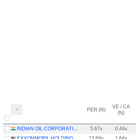
VE / CA
PER (N)
(N)
INDIAN OIL CORPORATION LIMITED
5.67x
0.44x
EXXONMOBIL HOLDINGS CORPORATION
13.69x
1.64x