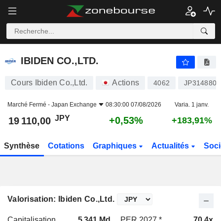
IBIDEN CO.,LTD.
19 110,00
¥
+0,53%
IBIDEN CO.,LTD.
Cours Ibiden Co.,Ltd.
Actions
4062
JP3148800
Marché Fermé -
Japan Exchange
08:30:00 07/08/2026
Varia. 1 janv.
JPY
+0,53%
19 110,00
+183,91%
Synthèse
Cotations
Graphiques
Actualités
Soci
Valorisation: Ibiden Co.,Ltd.
Capitalisation
5 341 Md
PER 2027 *
70,4x