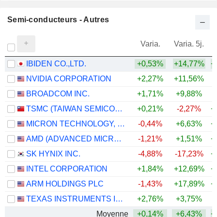
Semi-conducteurs - Autres
Varia.
Varia. 5j.
IBIDEN CO.,LTD.
+0,53%
+14,77%
+
NVIDIA CORPORATION
+2,27%
+11,56%
+
BROADCOM INC.
+1,71%
+9,88%
+
TSMC (TAIWAN SEMICONDUCTOR MANUFACTURING COMPANY)
+0,21%
-2,27%
+
MICRON TECHNOLOGY, INC.
-0,44%
+6,63%
+
AMD (ADVANCED MICRO DEVICES)
-1,21%
+1,51%
+
SK HYNIX INC.
-4,88%
-17,23%
+
INTEL CORPORATION
+1,84%
+12,69%
+
ARM HOLDINGS PLC
-1,43%
+17,89%
+
TEXAS INSTRUMENTS INCORPORATED
+2,76%
+3,75%
+
Moyenne
+0,14%
+6,43%
+