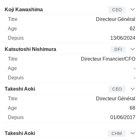
Dirigeant
Titre
Age
Depuis
Koji Kawashima
CEO
Directeur Général
62
13/06/2024
Katsutoshi Nishimura
DFI
Directeur Financier/CFO
-
-
Takeshi Aoki
CEO
Directeur Général
68
01/06/2017
Administrateur
Titre
Age
Depuis
Takeshi Aoki
CHM