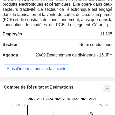
produits électroniques et céramiques. Elle opère dans deux
secteurs d'activité. Le secteur de l'électronique est engagé
dans la fabrication et la vente de cartes de circuits imprimés
(PCB) et de substrats de conditionnement, ainsi que dans la
conception de modèles de PCB. Le segment Céramique
propose des produits céramiques liés à l'environnement,
Employés
11 105
des produits spéciaux en carbone, des produits en
céramique fine et des fibres céramiques. Le secteur Autres
Secteur
Semi-conducteurs
s'occupe de la fourniture d'équipements de logement et de
feuilles stratifiées décoratives en mélamine, de la
Agenda
29/09
Détachement de dividende - 15 JPY
conception et de la construction de pistes, de jardins
paysagers et d'installations diverses, de la transformation de
plastique synthétique, de la transformation de fruits de mer
Plus d'informations sur la société
agricoles, des services d'information, du transport
automobile, de la commercialisation du pétrole, du soutien
aux entreprises, de l'investissement, du financement, de la
propriété et de la gestion des terres.
Compte de Résultat et Estimations