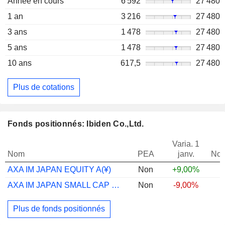
Année en cours
6 592
27 480
1 an
3 216
27 480
3 ans
1 478
27 480
5 ans
1 478
27 480
10 ans
617,5
27 480
Plus de cotations
Fonds positionnés: Ibiden Co.,Ltd.
Varia. 1
Nom
PEA
janv.
Not
AXA IM JAPAN EQUITY A(¥)
Non
+9,00%
AXA IM JAPAN SMALL CAP EQUITY B JPY
Non
-9,00%
Plus de fonds positionnés