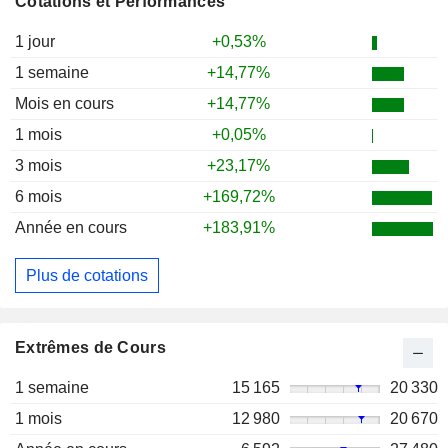
Cotations et Performances
1 jour
+0,53%
1 semaine
+14,77%
Mois en cours
+14,77%
1 mois
+0,05%
3 mois
+23,17%
6 mois
+169,72%
Année en cours
+183,91%
Plus de cotations
Extrêmes de Cours
1 semaine
15 165
20 330
1 mois
12 980
20 670