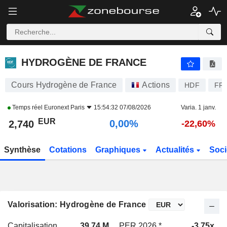
HYDROGÈNE DE FRANCE
2,740
€
0,00%
HYDROGÈNE DE FRANCE
Cours Hydrogène de France
Actions
HDF
FR
Temps réel
Euronext Paris
15:54:32 07/08/2026
Varia. 1 janv.
EUR
0,00%
2,740
-22,60%
Synthèse
Cotations
Graphiques
Actualités
Soci
Valorisation: Hydrogène de France
Capitalisation
39,74 M
PER 2026 *
-3,75x