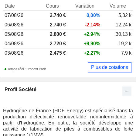
Date
Cours
Variation
Volume
07/08/26
2.740
€
0,00%
5,32 k
06/08/26
2.740 €
-2,14%
12,24 k
05/08/26
2.800 €
+2,94%
30,13 k
04/08/26
2.720 €
+9,90%
19,2 k
03/08/26
2.475 €
+2,27%
7,9 k
Plus de cotations
Temps réel Euronext Paris
Profil Société
Hydrogène de France (HDF Energy) est spécialisé dans la
production d'électricité renouvelable non-intermittente à
partir d'hydrogène. En outre, la société développe une
activité de fabrication de piles à combustibles de forte
puissance (+1MW).