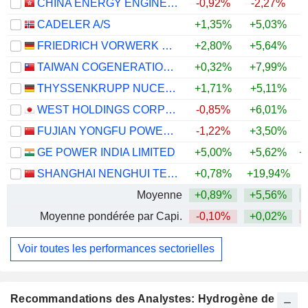
CHINA ENERGY ENGINEERING CORPORATION LIMITED
-0,92%
-2,27%
CADELER A/S
+1,35%
+5,03%
FRIEDRICH VORWERK GROUP SE
+2,80%
+5,64%
TAIWAN COGENERATION CORPORATION
+0,32%
+7,99%
+
THYSSENKRUPP NUCERA AG & CO. KGAA
+1,71%
+5,11%
WEST HOLDINGS CORPORATION
-0,85%
+6,01%
+
FUJIAN YONGFU POWER ENGINEERING CO.,LTD.
-1,22%
+3,50%
GE POWER INDIA LIMITED
+5,00%
+5,62%
+
SHANGHAI NENGHUI TECHNOLOGY CO.,LTD.
+0,78%
+19,94%
Moyenne
+0,89%
+5,56%
+
Moyenne pondérée par Capi.
-0,10%
+0,02%
Voir toutes les performances sectorielles
Recommandations des Analystes: Hydrogène de