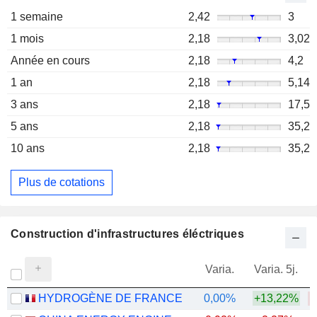
1 semaine
2,42
3
1 mois
2,18
3,02
Année en cours
2,18
4,2
1 an
2,18
5,14
3 ans
2,18
17,5
5 ans
2,18
35,2
10 ans
2,18
35,2
Plus de cotations
Construction d'infrastructures éléctriques
Varia.
Varia. 5j.
HYDROGÈNE DE FRANCE
0,00%
+13,22%