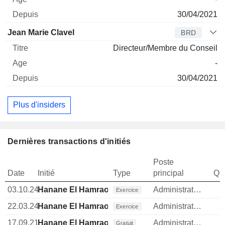
30/04/2021
Jean Marie Clavel
BRD
Directeur/Membre du Conseil
-
30/04/2021
Plus d'insiders
Dernières transactions d'initiés
Poste
Date
Initié
Type
principal
Qua
03.10.24
Hanane El Hamraoui
Administrateur
2
Exercice
22.03.24
Hanane El Hamraoui
Administrateur
2
Exercice
17.09.21
Hanane El Hamraoui
Administrateur
2
Gratuit