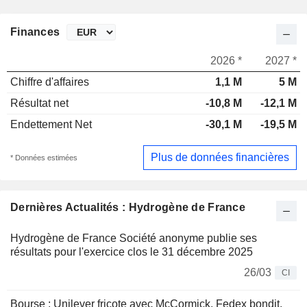
Finances
2026 *
2027 *
Chiffre d'affaires
1,1 M
5 M
Résultat net
-10,8 M
-12,1 M
Endettement Net
-30,1 M
-19,5 M
Plus de données financières
* Données estimées
Dernières Actualités : Hydrogène de France
Hydrogène de France Société anonyme publie ses
résultats pour l'exercice clos le 31 décembre 2025
26/03
CI
Bourse : Unilever fricote avec McCormick, Fedex bondit,