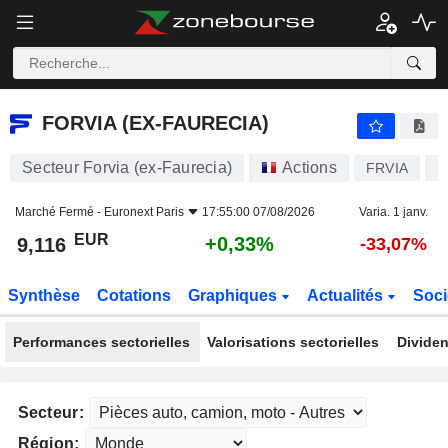
FORVIA (EX-FAURECIA)
9,116
€
+0,33%
FORVIA (EX-FAURECIA)
Secteur Forvia (ex-Faurecia)
Actions
FRVIA
F
Marché Fermé -
Euronext Paris
17:55:00 07/08/2026
Varia. 1 janv.
EUR
+0,33%
9,116
-33,07%
Synthèse
Cotations
Graphiques
Actualités
Soci
Performances sectorielles
Valorisations sectorielles
Dividen
Secteur:
Région: