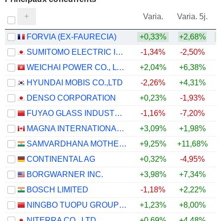
V
Varia.
Varia. 5j.
FORVIA (EX-FAURECIA)
+0,33%
+2,68%
SUMITOMO ELECTRIC INDUSTRIES, LTD.
-1,34%
-2,50%
WEICHAI POWER CO., LTD.
+2,04%
+6,38%
HYUNDAI MOBIS CO.,LTD
-2,26%
+4,31%
DENSO CORPORATION
+0,23%
-1,93%
FUYAO GLASS INDUSTRY GROUP CO., LTD.
-1,16%
-7,20%
MAGNA INTERNATIONAL INC.
+3,09%
+1,98%
SAMVARDHANA MOTHERSON INTERNATIONAL LIMITED
+9,25%
+11,68%
+
CONTINENTAL AG
+0,32%
-4,95%
BORGWARNER INC.
+3,98%
+7,34%
BOSCH LIMITED
-1,18%
+2,22%
NINGBO TUOPU GROUP CO.,LTD.
+1,23%
+8,00%
NITERRA CO., LTD.
+0,69%
+4,48%