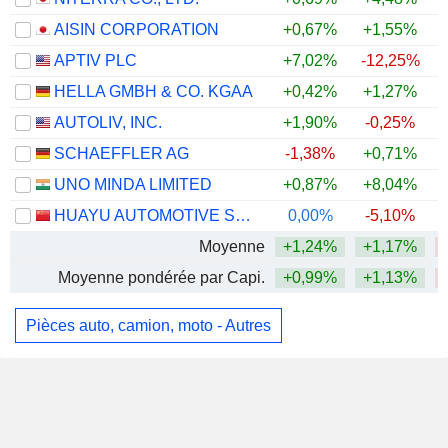
AISIN CORPORATION
+0,67%
+1,55%
APTIV PLC
+7,02%
-12,25%
HELLA GMBH & CO. KGAA
+0,42%
+1,27%
AUTOLIV, INC.
+1,90%
-0,25%
SCHAEFFLER AG
-1,38%
+0,71%
UNO MINDA LIMITED
+0,87%
+8,04%
+
HUAYU AUTOMOTIVE SYSTEMS COMPANY LIMITED
0,00%
-5,10%
Moyenne
+1,24%
+1,17%
Moyenne pondérée par Capi.
+0,99%
+1,13%
Pièces auto, camion, moto - Autres