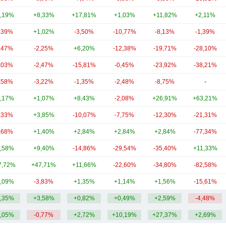
,19%
+8,33%
+17,81%
+1,03%
+11,82%
+2,11%
,39%
+1,02%
-3,50%
-10,77%
-8,13%
-1,39%
,47%
-2,25%
+6,20%
-12,38%
-19,71%
-28,10%
,03%
-2,47%
-15,81%
-0,45%
-23,92%
-38,21%
,58%
-3,22%
-1,35%
-2,48%
-8,75%
-
,17%
+1,07%
+8,43%
-2,08%
+26,91%
+63,21%
,33%
+3,85%
-10,07%
-7,75%
-12,30%
-21,31%
,68%
+1,40%
+2,84%
+2,84%
+2,84%
-77,34%
,58%
+9,40%
-14,86%
-29,54%
-35,40%
+11,33%
7,72%
+47,71%
+11,66%
-22,60%
-34,80%
-82,58%
,09%
-3,83%
+1,35%
+1,14%
+1,56%
-15,61%
,35%
+3,58%
+0,82%
+0,49%
+2,59%
-4,48%
,05%
-0,77%
+2,72%
+10,19%
+27,37%
+2,69%