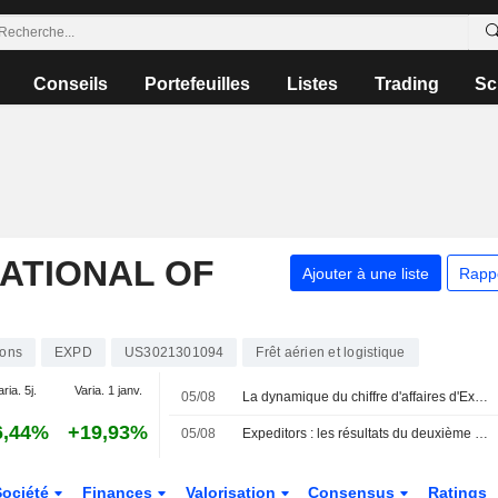
Conseils
Portefeuilles
Listes
Trading
Sc
ATIONAL OF
Ajouter à une liste
Rapp
ions
EXPD
US3021301094
Frêt aérien et logistique
aria. 5j.
Varia. 1 janv.
05/08
La dynamique du chiffre d'affaires d'Expeditors International of Washington devrait se poursuivre, selon UBS
6,44%
+19,93%
05/08
Expeditors : les résultats du deuxième trimestre portés par la solidité du fret aérien, selon Morgan Stanley
Société
Finances
Valorisation
Consensus
Ratings