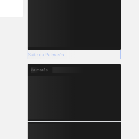
Suite du Palmarès
Palmarès