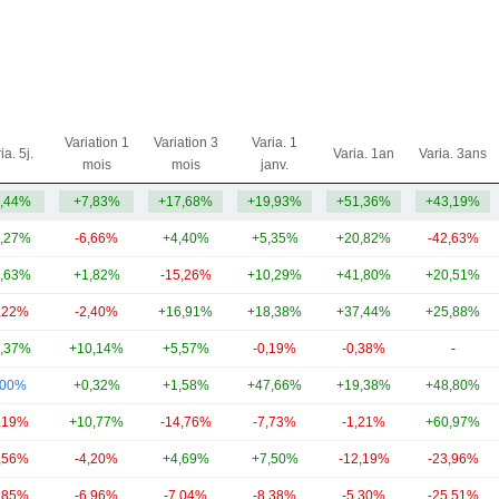
Variation 1
Variation 3
Varia. 1
ia. 5j.
Varia. 1an
Varia. 3ans
mois
mois
janv.
,44%
+7,83%
+17,68%
+19,93%
+51,36%
+43,19%
,27%
-6,66%
+4,40%
+5,35%
+20,82%
-42,63%
,63%
+1,82%
-15,26%
+10,29%
+41,80%
+20,51%
,22%
-2,40%
+16,91%
+18,38%
+37,44%
+25,88%
,37%
+10,14%
+5,57%
-0,19%
-0,38%
-
,00%
+0,32%
+1,58%
+47,66%
+19,38%
+48,80%
,19%
+10,77%
-14,76%
-7,73%
-1,21%
+60,97%
,56%
-4,20%
+4,69%
+7,50%
-12,19%
-23,96%
,85%
-6,96%
-7,04%
-8,38%
-5,30%
-25,51%