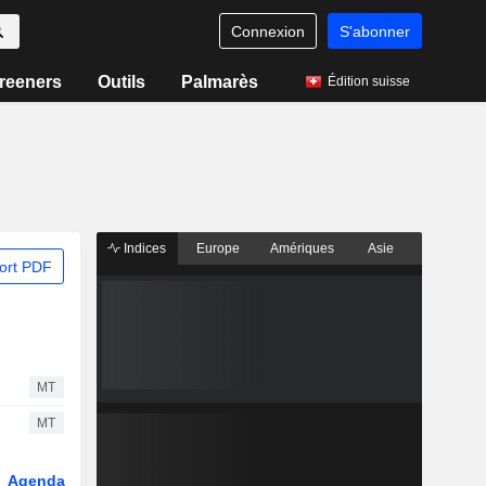
Connexion
S'abonner
reeners
Outils
Palmarès
Édition suisse
Indices
Europe
Amériques
Asie
ort PDF
MT
MT
Agenda
Secteur
Dérivés
Fonds et ETFs