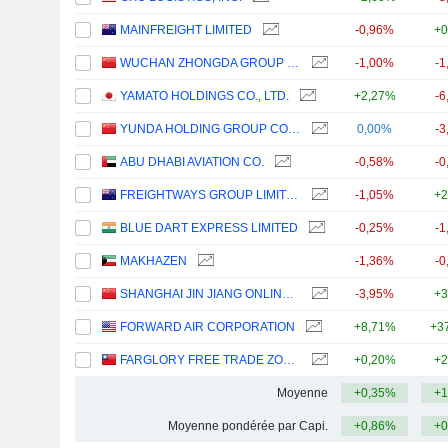
MAINFREIGHT LIMITED
-0,96%
+0
WUCHAN ZHONGDA GROUP CO.,LTD.
-1,00%
-1
YAMATO HOLDINGS CO., LTD.
+2,27%
-6
YUNDA HOLDING GROUP CO., LTD.
0,00%
-3
ABU DHABI AVIATION CO.
-0,58%
-0
FREIGHTWAYS GROUP LIMITED
-1,05%
+2
BLUE DART EXPRESS LIMITED
-0,25%
-1
MAKHAZEN
-1,36%
-0
SHANGHAI JIN JIANG ONLINE NETWORK SERVICE CO., LTD.
-3,95%
+3
FORWARD AIR CORPORATION
+8,71%
+3
FARGLORY FREE TRADE ZONE INVESTMENT HOLDING CO., LTD.
+0,20%
+2
Moyenne
+0,35%
+1
Moyenne pondérée par Capi.
+0,86%
+0