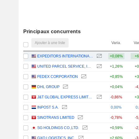
Principaux concurrents
Ajouter à une liste
Varia.
Var
EXPEDITORS INTERNATIONAL OF WASHINGTON INC.
+0,08%
+6
UNITED PARCEL SERVICE, INC.
+1,26%
+0
FEDEX CORPORATION
+0,85%
+3
DHL GROUP
+0,04%
-4
J&T GLOBAL EXPRESS LIMITED
-0,86%
+3
INPOST S.A.
0,00%
0
SINOTRANS LIMITED
-0,78%
-5
SG HOLDINGS CO.,LTD.
+0,59%
-2
GXO LOGISTICS, INC.
+2,60%
-3