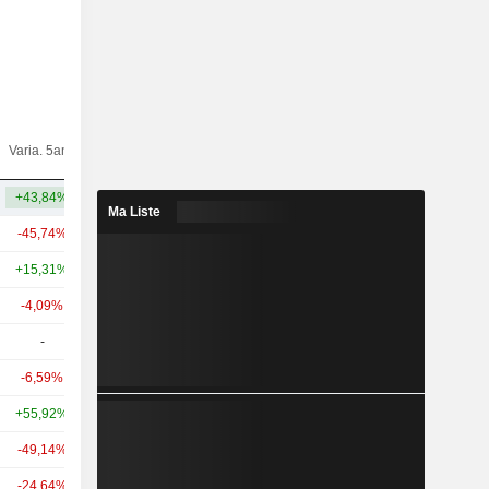
Varia.
Varia. 5ans
Capi.($)
10ans
+43,84%
+249,32%
23,23 Md
Ma Liste
-45,74%
-3,94%
88,91 Md
+15,31%
+95,55%
75,37 Md
-4,09%
+100,29%
70,82 Md
-
-
12,84 Md
-6,59%
-
8,94 Md
+55,92%
+22,60%
6,09 Md
-49,14%
-
5,83 Md
-24,64%
-
5,53 Md