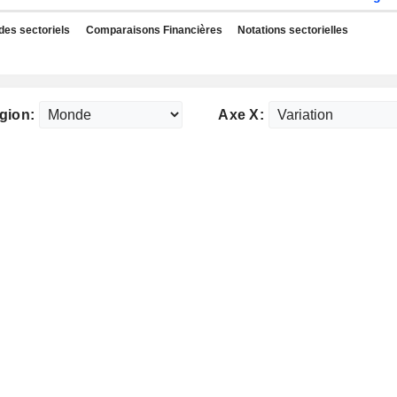
des sectoriels
Comparaisons Financières
Notations sectorielles
gion:
Axe X: