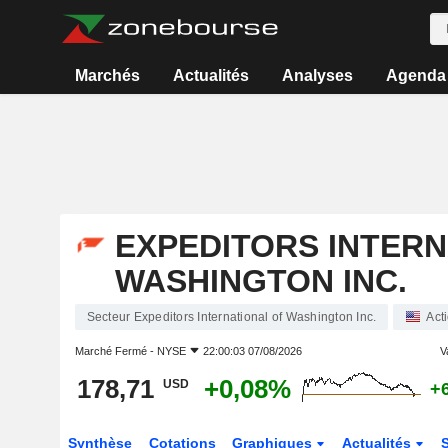
Marchés
Actualités
Analyses
Agenda
EXPEDITORS INTERN
WASHINGTON INC.
Secteur Expeditors International of Washington Inc.
Act
Marché Fermé -
NYSE
22:00:03 07/08/2026
V
178,71
+0,08%
USD
+
Synthèse
Cotations
Graphiques
Actualités