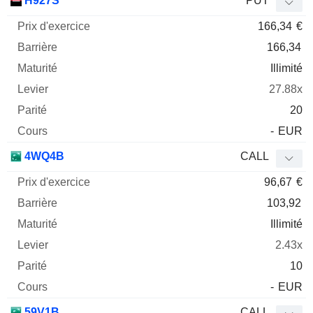
H927S
PUT
166,34
€
166,34
Illimité
27.88x
20
-
EUR
4WQ4B
CALL
96,67
€
103,92
Illimité
2.43x
10
-
EUR
59V1B
CALL