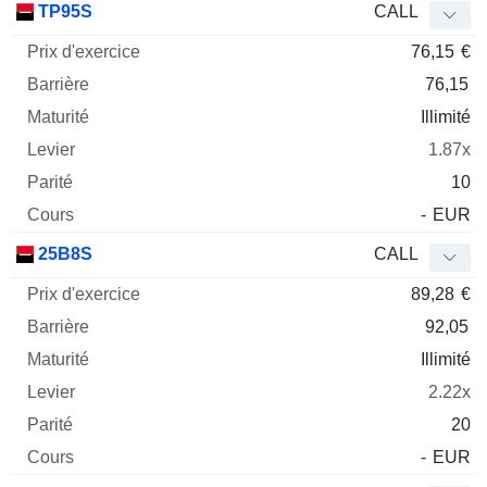
TP95S
CALL
76,15
€
76,15
Illimité
1.87x
10
-
EUR
25B8S
CALL
89,28
€
92,05
Illimité
2.22x
20
-
EUR