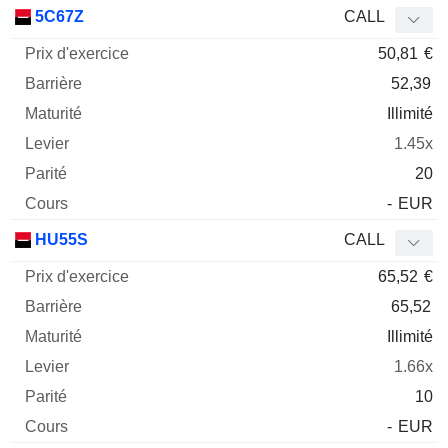
Prix
5C67Z
CALL
d'exercice
Barrière
Maturité
Elasticité
50,81
€
Mnemo
Type
Parit
52,39
Illimité
1.45x
20
-
EUR
HU55S
CALL
65,52
€
65,52
Illimité
1.66x
10
-
EUR