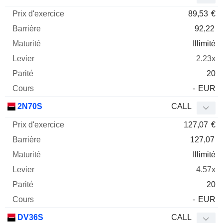
89,53
€
92,22
Illimité
2.23x
20
-
EUR
2N70S
CALL
127,07
€
127,07
Illimité
4.57x
20
-
EUR
DV36S
CALL