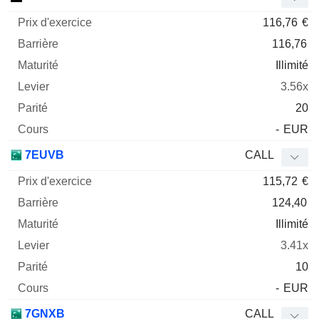
116,76
€
116,76
Illimité
3.56x
20
-
EUR
7EUVB
CALL
115,72
€
124,40
Illimité
3.41x
10
-
EUR
7GNXB
CALL