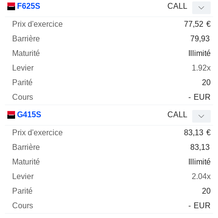
F625S
CALL
77,52
€
79,93
Illimité
1.92x
20
-
EUR
G415S
CALL
83,13
€
83,13
Illimité
2.04x
20
-
EUR