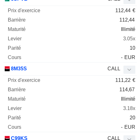
112,44
€
112,44
Illimité
3.05x
10
-
EUR
8M35S
CALL
111,22
€
114,67
Illimité
3.18x
20
-
EUR
C99KS
CALL