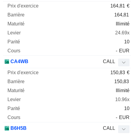
164,81
€
164,81
Illimité
24.69x
10
-
EUR
CA4WB
CALL
150,83
€
150,83
Illimité
10.96x
10
-
EUR
B6H5B
CALL