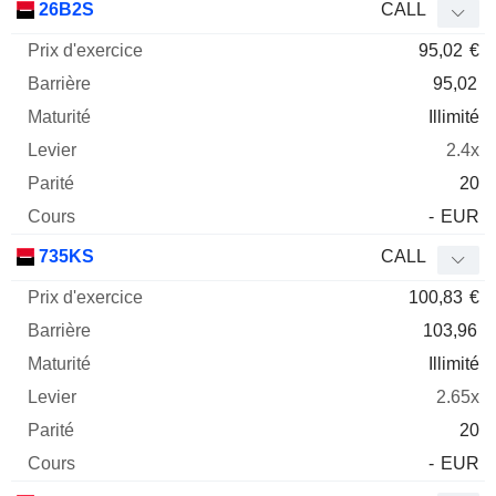
26B2S
CALL
95,02
€
95,02
Illimité
2.4x
20
-
EUR
735KS
CALL
100,83
€
103,96
Illimité
2.65x
20
-
EUR