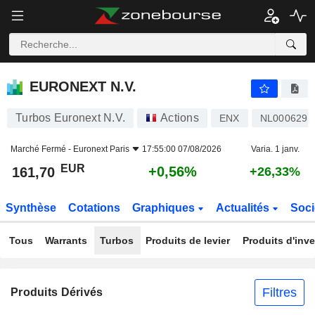
EURONEXT N.V.
161,70
€
+0,56%
EURONEXT N.V.
Turbos Euronext N.V.
Actions
ENX
NL0006294
Marché Fermé -
Euronext Paris
17:55:00 07/08/2026
Varia. 1 janv.
EUR
+0,56%
161,70
+26,33%
Synthèse
Cotations
Graphiques
Actualités
Soci
Tous
Warrants
Turbos
Produits de levier
Produits d'inv
Filtres
Produits Dérivés