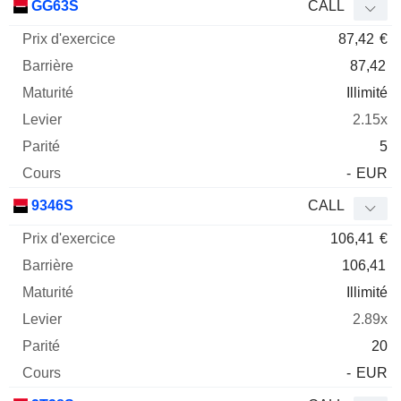
GG63S
CALL
87,42
€
87,42
Illimité
2.15x
5
-
EUR
9346S
CALL
106,41
€
106,41
Illimité
2.89x
20
-
EUR