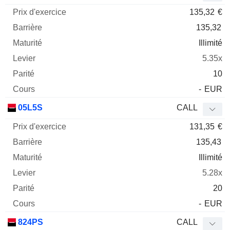
135,32
€
135,32
Illimité
5.35x
10
-
EUR
05L5S
CALL
131,35
€
135,43
Illimité
5.28x
20
-
EUR
824PS
CALL