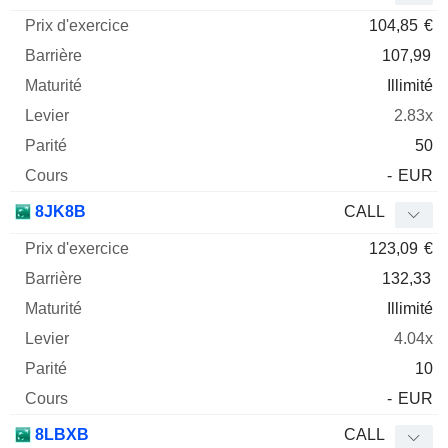
104,85
€
107,99
Illimité
2.83x
50
-
EUR
8JK8B
CALL
123,09
€
132,33
Illimité
4.04x
10
-
EUR
8LBXB
CALL