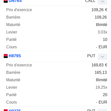
GN78S
CALL
109,26
€
109,26
Illimité
3.03x
10
-
EUR
H879S
PUT
169,83
€
165,13
Illimité
19.25x
20
-
EUR