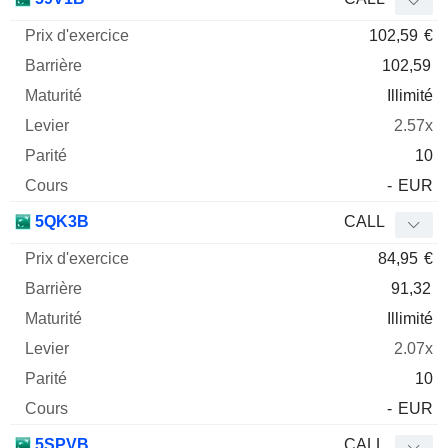
102,59
€
102,59
Illimité
2.57x
10
-
EUR
5QK3B
CALL
84,95
€
91,32
Illimité
2.07x
10
-
EUR
5SPVB
CALL