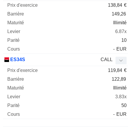
138,84
€
149,26
Illimité
6.87x
10
-
EUR
ES34S
CALL
119,84
€
122,89
Illimité
3.83x
50
-
EUR