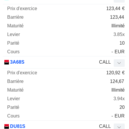
123,44
€
123,44
Illimité
3.85x
10
-
EUR
3A68S
CALL
120,92
€
124,67
Illimité
3.94x
20
-
EUR
DU81S
CALL