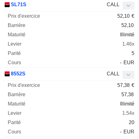
SL71S
CALL
52,10
€
52,10
Illimité
1.46x
5
-
EUR
8552S
CALL
57,38
€
57,38
Illimité
1.54x
20
-
EUR