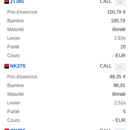
2T38S
CALL
100,79
€
100,79
Illimité
2.63x
20
-
EUR
NK27S
CALL
98,35
€
98,35
Illimité
2.51x
5
-
EUR