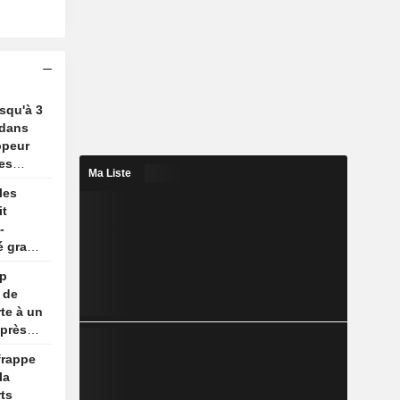
usqu'à 3
 dans
ppeur
es
Ma Liste
les
it
-
é gracié
mp
 de
te à un
après
frappe
la
ts