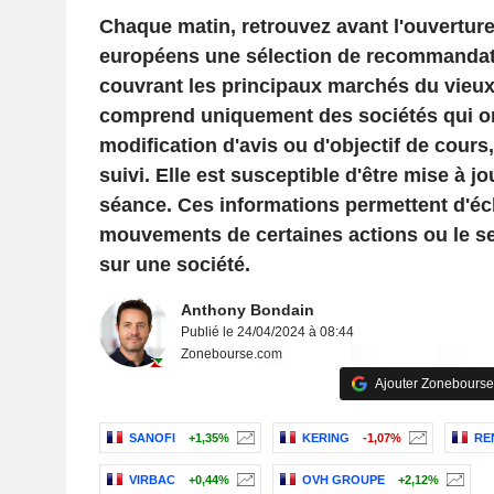
Chaque matin, retrouvez avant l'ouvertur
européens une sélection de recommandat
couvrant les principaux marchés du vieux 
comprend uniquement des sociétés qui ont 
modification d'avis ou d'objectif de cour
suivi. Elle est susceptible d'être mise à jo
séance. Ces informations permettent d'écl
mouvements de certaines actions ou le s
sur une société.
Anthony Bondain
Publié le 24/04/2024 à 08:44
Zonebourse.com
Ajouter Zonebourse
SANOFI
+1,35%
KERING
-1,07%
RE
VIRBAC
+0,44%
OVH GROUPE
+2,12%