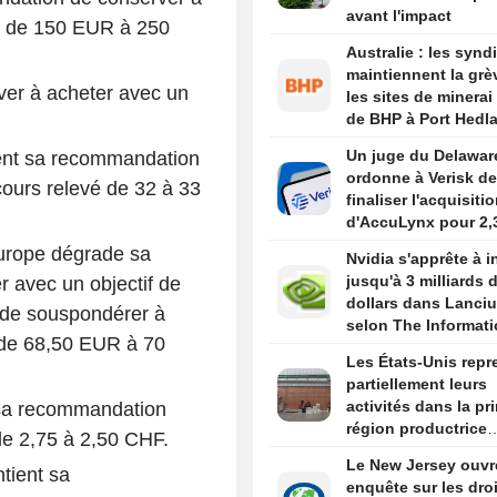
avant l'impact
vé de 150 EUR à 250
Australie : les synd
maintiennent la grè
er à acheter avec un
les sites de minerai 
de BHP à Port Hedl
Un juge du Delawar
ent sa recommandation
ordonne à Verisk de
cours relevé de 32 à 33
finaliser l'acquisiti
d'AccuLynx pour 2,
milliards de dollars
urope dégrade sa
Nvidia s'apprête à i
jusqu'à 3 milliards 
 avec un objectif de
dollars dans Lanci
de souspondérer à
selon The Informat
é de 68,50 EUR à 70
Les États-Unis repr
partiellement leurs
activités dans la pr
sa recommandation
région productrice
 de 2,75 à 2,50 CHF.
d'avocats au Mexiq
Le New Jersey ouvr
tient sa
enquête sur les dro