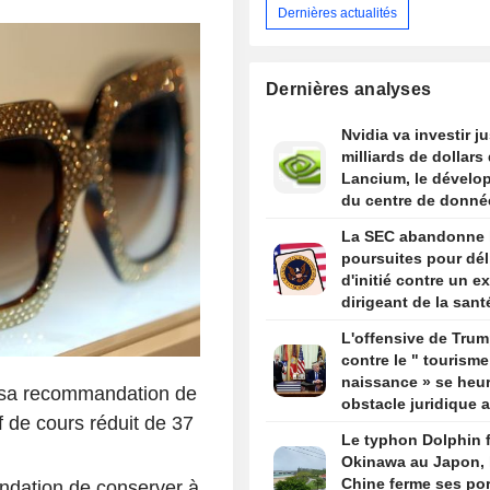
Dernières actualités
Dernières analyses
Nvidia va investir j
milliards de dollars
Lancium, le dévelo
du centre de donné
Stargate, selon The
La SEC abandonne 
Information
poursuites pour dél
d'initié contre un ex
dirigeant de la sant
par Trump
L'offensive de Tru
contre le " tourisme
naissance » se heur
t sa recommandation de
obstacle juridique 
 de cours réduit de 37
un arrêt de la Cour
Le typhon Dolphin 
suprême
Okinawa au Japon, 
Chine ferme ses por
ndation de conserver à