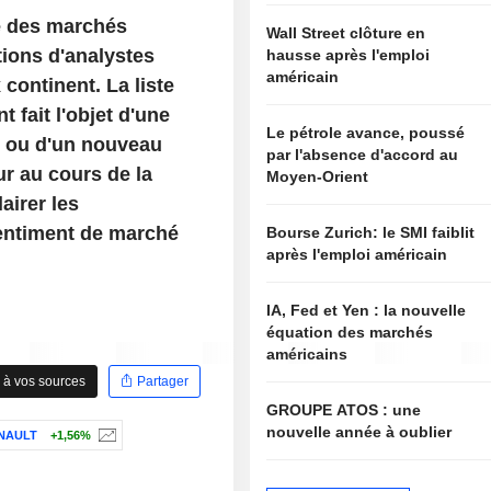
e des marchés
Wall Street clôture en
ions d'analystes
hausse après l'emploi
américain
continent. La liste
fait l'objet d'une
Le pétrole avance, poussé
s, ou d'un nouveau
par l'absence d'accord au
ur au cours de la
Moyen-Orient
airer les
entiment de marché
Bourse Zurich: le SMI faiblit
après l'emploi américain
IA, Fed et Yen : la nouvelle
équation des marchés
américains
 à vos sources
Partager
GROUPE ATOS : une
nouvelle année à oublier
NAULT
+1,56%