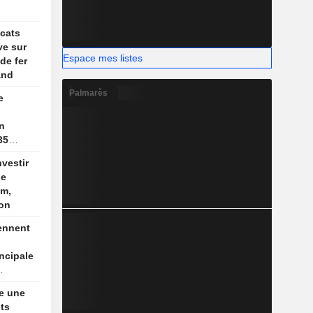
icats
ve sur
Espace mes listes
de fer
and
Palmarès
e
on
35
nvestir
de
um,
ion
ennent
incipale
ue
e une
its