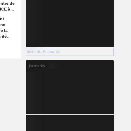
ntre de
'ICE à
nt
une
e la
rité
son
re
Suite du Palmarès
Palmarès