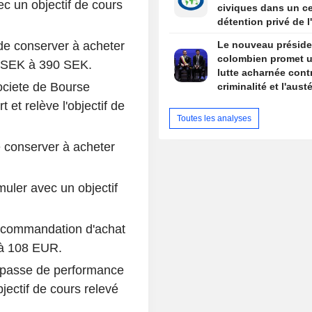
 un objectif de cours
civiques dans un ce
détention privé de l
Newark
de conserver à acheter
Le nouveau préside
colombien promet 
0 SEK à 390 SEK.
lutte acharnée contr
ciete de Bourse
criminalité et l'austé
budgétaire lors de 
et relève l'objectif de
discours d'investitu
Toutes les analyses
conserver à acheter
muler avec un objectif
recommandation d'achat
 à 108 EUR.
 passe de performance
ectif de cours relevé