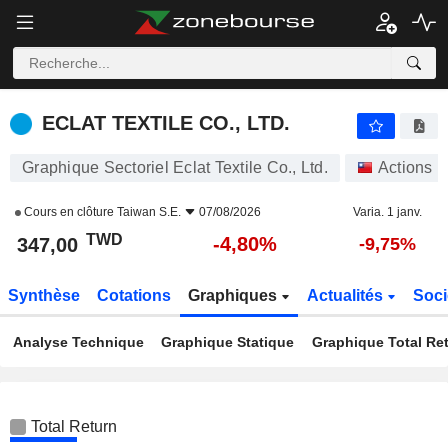
ECLAT TEXTILE CO., LTD.
347,00
NT$
-4,80%
ECLAT TEXTILE CO., LTD.
Graphique Sectoriel Eclat Textile Co., Ltd.
Actions
Cours en clôture
Taiwan S.E.
07/08/2026
Varia. 1 janv.
TWD
-4,80%
347,00
-9,75%
Synthèse
Cotations
Graphiques
Actualités
Soci
Analyse Technique
Graphique Statique
Graphique Total Re
Total Return