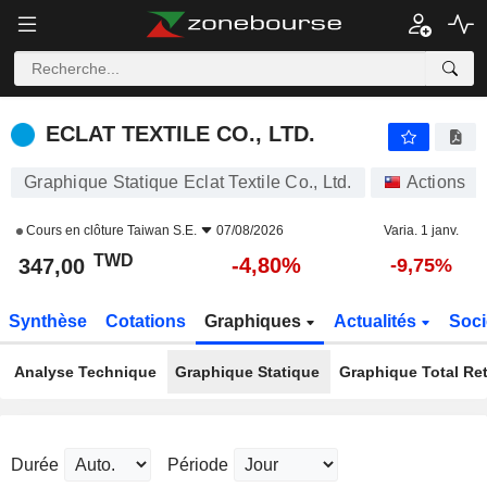
ECLAT TEXTILE CO., LTD.
347,00
NT$
-4,80%
ECLAT TEXTILE CO., LTD.
Graphique Statique Eclat Textile Co., Ltd.
Actions
Cours en clôture
Taiwan S.E.
07/08/2026
Varia. 1 janv.
TWD
-4,80%
347,00
-9,75%
Synthèse
Cotations
Graphiques
Actualités
Soci
Analyse Technique
Graphique Statique
Graphique Total Re
Durée
Période