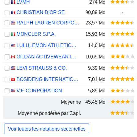
LVMH
274 Md
CHRISTIAN DIOR SE
90,89 Md
-
RALPH LAUREN CORPORATION
23,57 Md
MONCLER S.P.A.
15,93 Md
LULULEMON ATHLETICA INC.
14,6 Md
GILDAN ACTIVEWEAR INC.
10,65 Md
LEVI STRAUSS & CO.
9,39 Md
BOSIDENG INTERNATIONAL HOLDINGS LIMITED
7,01 Md
V.F. CORPORATION
5,89 Md
Moyenne
45,45 Md
Moyenne pondérée par Capi.
Voir toutes les notations sectorielles