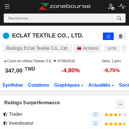
ECLAT TEXTILE CO., LTD.
347,00
NT$
-4,80%
ECLAT TEXTILE CO., LTD.
Ratings Eclat Textile Co., Ltd.
Actions
1476
T
Cours en clôture
Taiwan S.E.
07/08/2026
Varia. 1 janv.
TWD
-4,80%
347,00
-9,75%
Synthèse
Cotations
Graphiques
Actualités
Soci
Ratings Surperformance
Trader
Investisseur