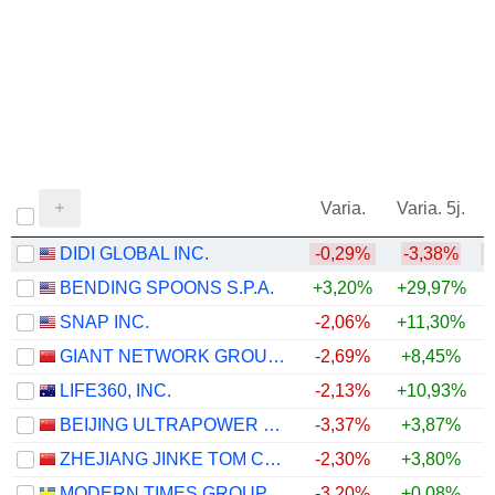
Varia.
Varia. 5j.
DIDI GLOBAL INC.
-0,29%
-3,38%
BENDING SPOONS S.P.A.
+3,20%
+29,97%
SNAP INC.
-2,06%
+11,30%
GIANT NETWORK GROUP CO., LTD.
-2,69%
+8,45%
LIFE360, INC.
-2,13%
+10,93%
BEIJING ULTRAPOWER SOFTWARE CO., LTD.
-3,37%
+3,87%
ZHEJIANG JINKE TOM CULTURE INDUSTRY CO., LTD.
-2,30%
+3,80%
MODERN TIMES GROUP MTG AB
-3,20%
+0,08%
+