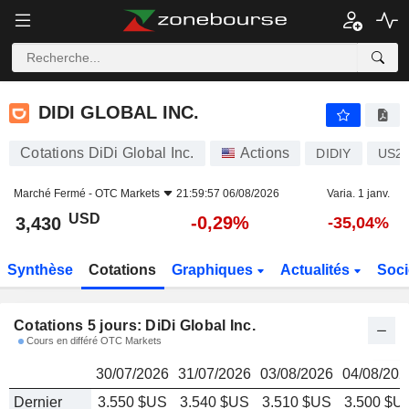
DIDI GLOBAL INC.
3,430
$
DIDI GLOBAL INC.
Cotations DiDi Global Inc.
Actions
DIDIY
US23
Marché Fermé -
OTC Markets
21:59:57 06/08/2026
Varia. 1 janv.
USD
-0,29%
3,430
-35,04%
Synthèse
Cotations
Graphiques
Actualités
Soci
Cotations 5 jours: DiDi Global Inc.
Cours en différé OTC Markets
30/07/2026
31/07/2026
03/08/2026
04/08/202
Dernier
3.550 $US
3.540 $US
3.510 $US
3.500 $U