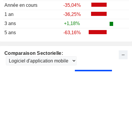
Année en cours
-35,04%
1 an
-36,25%
3 ans
+1,18%
5 ans
-63,16%
Comparaison Sectorielle: