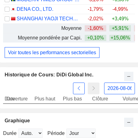
DENA CO., LTD.
-1,79%
-4,99%
SHANGHAI YAOJI TECHNOLOGY CO., LTD.
-2,02%
+3,49%
Moyenne
-1,60%
+5,91%
Moyenne pondérée par Capi.
+0,10%
+15,06%
Voir toutes les performances sectorielles
Historique de Cours: DiDi Global Inc.
Date
Ouverture
Plus haut
Plus bas
Clôture
Volum
Graphique
Durée
Période