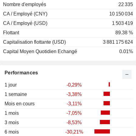
Nombre d'employés
22 335
CA / Employé (CNY)
10 150 034
CA / Employé (USD)
1 503 419
Flottant
89.38 %
Capitalisation flottante (USD)
3 881 175 624
Capital Moyen Quotidien Echangé
0.01%
Performances
1 jour
-0,29%
1 semaine
-3,38%
Mois en cours
-3,11%
1 mois
-7,05%
3 mois
-8,53%
6 mois
-30,21%