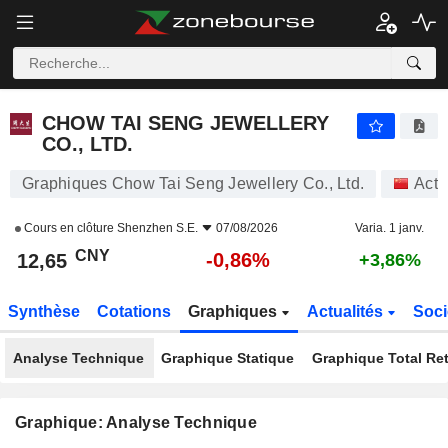
CHOW TAI SENG JEWELLERY CO., LTD.
12,65
¥
-0,86%
CHOW TAI SENG JEWELLERY
CO., LTD.
Graphiques Chow Tai Seng Jewellery Co., Ltd.
Acti
Cours en clôture
Shenzhen S.E.
07/08/2026
Varia. 1 janv.
CNY
-0,86%
12,65
+3,86%
Synthèse
Cotations
Graphiques
Actualités
Soci
Analyse Technique
Graphique Statique
Graphique Total Re
Graphique: Analyse Technique