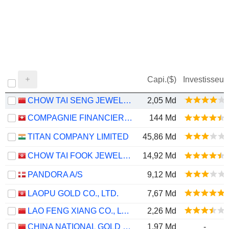
Capi.($)
Investisseur
CHOW TAI SENG JEWELLERY CO., LTD.
2,05 Md
COMPAGNIE FINANCIERE RICHEMONT
144 Md
TITAN COMPANY LIMITED
45,86 Md
CHOW TAI FOOK JEWELLERY GROUP LIMITED
14,92 Md
PANDORA A/S
9,12 Md
LAOPU GOLD CO., LTD.
7,67 Md
LAO FENG XIANG CO., LTD.
2,26 Md
CHINA NATIONAL GOLD GROUP GOLD JEWELLERY CO.,LTD.
1,97 Md
-