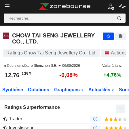
CHOW TAI SENG JEWELLERY CO., LTD.
12,76
¥
-0,08%
CHOW TAI SENG JEWELLERY
CO., LTD.
Ratings Chow Tai Seng Jewellery Co., Ltd.
Actions
Cours en clôture
Shenzhen S.E.
06/08/2026
Varia. 1 janv.
CNY
-0,08%
12,76
+4,76%
Synthèse
Cotations
Graphiques
Actualités
Soci
Ratings Surperformance
Trader
Investisseur