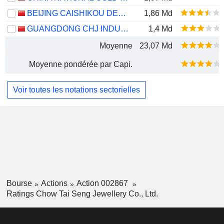
BEIJING CAISHIKOU DEPARTMENT STORE CO.,LTD.
1,86 Md
GUANGDONG CHJ INDUSTRY CO.,LTD.
1,4 Md
Moyenne
23,07 Md
Moyenne pondérée par Capi.
Voir toutes les notations sectorielles
Bourse
Actions
Action 002867
Ratings Chow Tai Seng Jewellery Co., Ltd.