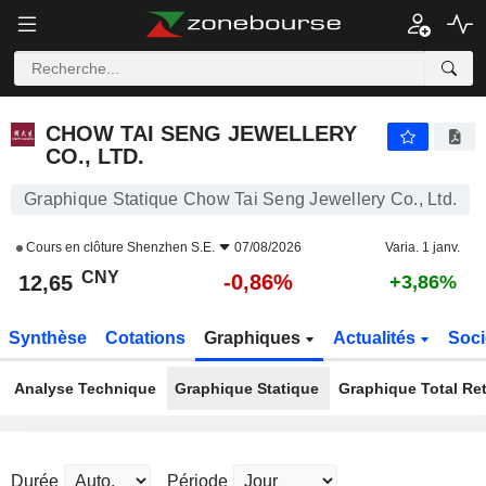
CHOW TAI SENG JEWELLERY CO., LTD.
12,65
¥
-0,86%
CHOW TAI SENG JEWELLERY
CO., LTD.
Graphique Statique Chow Tai Seng Jewellery Co., Ltd.
Cours en clôture
Shenzhen S.E.
07/08/2026
Varia. 1 janv.
CNY
-0,86%
12,65
+3,86%
Synthèse
Cotations
Graphiques
Actualités
Soci
Analyse Technique
Graphique Statique
Graphique Total Re
Durée
Période