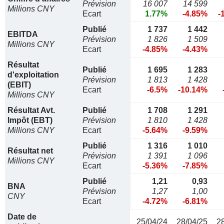
Prévision
16 007
14 599
Millions CNY
Ecart
1.77%
-4.85%
-
Publié
1 737
1 442
EBITDA
Prévision
1 826
1 509
Millions CNY
Ecart
-4.85%
-4.43%
Résultat
Publié
1 695
1 283
d'exploitation
Prévision
1 813
1 428
(EBIT)
Ecart
-6.5%
-10.14%
Millions CNY
Résultat Avt.
Publié
1 708
1 291
Impôt (EBT)
Prévision
1 810
1 428
Millions CNY
Ecart
-5.64%
-9.59%
Publié
1 316
1 010
Résultat net
Prévision
1 391
1 096
Millions CNY
Ecart
-5.36%
-7.85%
Publié
1,21
0,93
BNA
Prévision
1,27
1,00
CNY
Ecart
-4.72%
-6.81%
Date de
25/04/24
28/04/25
2