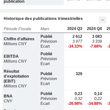
publication
Historique des publications trimestrielles
2024 Q3
2024 Q4
2
Période Fiscale
Mars
Publié
2 612
3 083
Chiffre d'affaires
Prévision
3 977
3 339
Millions CNY
Ecart
-34.33%
-7.68%
-
Publié
EBITDA
Prévision
Millions CNY
Ecart
Résultat
Publié
329
d'exploitation
Prévision
(EBIT)
Ecart
Millions CNY
Publié
0,23
0,14
BNA
Prévision
0,32
0,22
CNY
Ecart
-26.98%
-34.88%
-