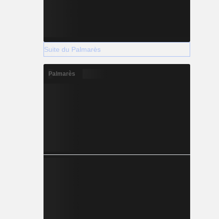
Suite du Palmarès
Palmarès