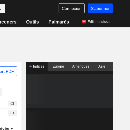
Connexion
S'abonner
reeners
Outils
Palmarès
Édition suisse
Indices
Europe
Amériques
Asie
ort PDF
CI
CI
rivés