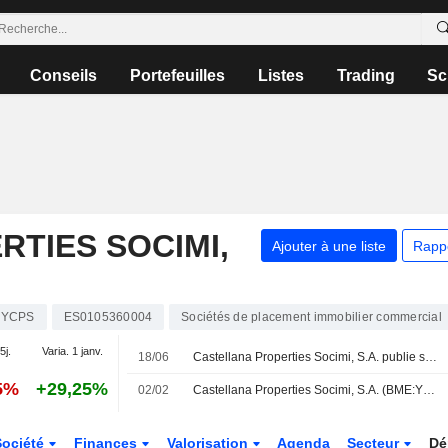
Conseils
Portefeuilles
Listes
Trading
Sc
TIES SOCIMI,
Ajouter à une liste
Rapp
YCPS
ES0105360004
Sociétés de placement immobilier commercial
5j.
Varia. 1 janv.
18/06
Castellana Properties Socimi, S.A. publie ses résultats annuels pour l'exercice clos au 31 mars 2026
5%
+29,25%
02/02
Castellana Properties Socimi, S.A. (BME:YCPS) acquiert Rpfi Activos Inmobiliarios Sl. auprès de Barings Core Spain Socimi, S.A.U. (ENXTPA:MLBAR) pour environ €110 millions
Société
Finances
Valorisation
Agenda
Secteur
Dé