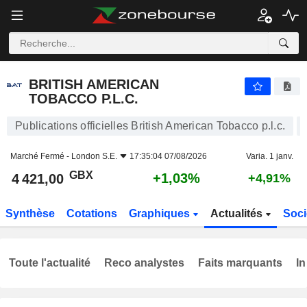
BRITISH AMERICAN TOBACCO P.L.C.
4 421,00
p
+1,03%
BRITISH AMERICAN
TOBACCO P.L.C.
Publications officielles British American Tobacco p.l.c.
Marché Fermé -
London S.E.
17:35:04 07/08/2026
Varia. 1 janv.
GBX
+1,03%
4 421,00
+4,91%
Synthèse
Cotations
Graphiques
Actualités
Soci
Toute l'actualité
Reco analystes
Faits marquants
In