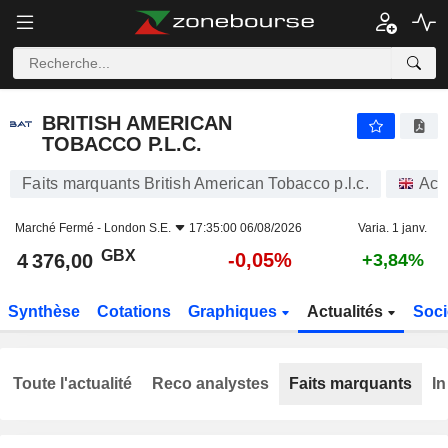
BRITISH AMERICAN TOBACCO P.L.C.
4 376,00
p
-0,05%
BRITISH AMERICAN
TOBACCO P.L.C.
Faits marquants British American Tobacco p.l.c.
Act
Marché Fermé -
London S.E.
17:35:00 06/08/2026
Varia. 1 janv.
GBX
-0,05%
4 376,00
+3,84%
Synthèse
Cotations
Graphiques
Actualités
Soci
Toute l'actualité
Reco analystes
Faits marquants
In