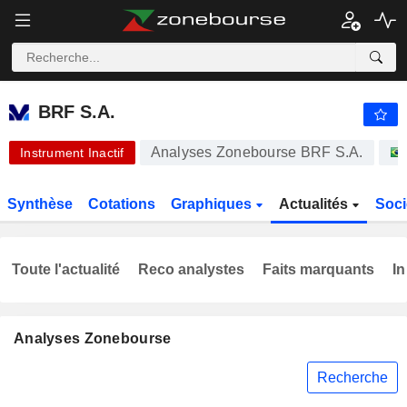
BRF S.A.
17,95
R$
-5,38%
BRF S.A.
Analyses Zonebourse BRF S.A.
Instrument Inactif
Synthèse
Cotations
Graphiques
Actualités
Soci
Toute l'actualité
Reco analystes
Faits marquants
In
Analyses Zonebourse
Recherche