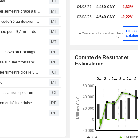
ons
CI
04/08/26
4.480 CNY
-1,32%
Bohai Leasing anticipe un retour aux bénéfices au premier semestre grâce à une demande robuste et des contraintes d'offre
MT
03/08/26
4.540 CNY
-0,22%
Avolon, filiale de Bohai Leasing, acquiert 21 avions et en cède 30 au deuxième trimestre
MT
Plus d
Avolon, filiale de Bohai Leasing, acquiert 11 Airbus A321neo pour 9,7 milliards de yuans
MT
Cours en clôture Shenzhen
cotatio
S.E.
MT
Bohai Leasing annonce le relèvement de la note de sa filiale Avolon Holdings par S&P Global de 'Bbb-' à 'Bbb', perspective 'stable'
RE
Compte de Résultat et
Avolon : le résultat net bondit de 32% au T1, le loueur mise sur une 'croissance durable'
RE
Estimations
Bohai Leasing Co., Ltd. publie ses résultats pour le premier trimestre clos le 31 mars 2026
CI
re
MT
Bohai Leasing Co., Ltd. (SZSE:000415) annonce un rachat d'actions pour un montant de 500 millions de CNY.
CI
on entité irlandaise
RE
RE