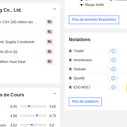
 Co., Ltd.
Plus de données financières
Bohai Leasing Co., Ltd. announces an Equity Buyback for CNY 200 million worth of its shares.
Notations
d, Supply Constraints
Trader
lls 30 in Q2
Investisseur
Billion-Yuan Deal
Globale
Qualité
ESG MSCI
s de Cours
Plus de notations
4,45
4,65
4,08
4,75
ours
3,62
5,6