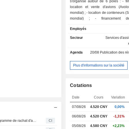
s'organise autour de 6 pôles : - financement,
location et vente d'avions (Avo
mondial) ; - location de conteneurs (Seaco ; n° 2
mondial) ; - financement de projets
d'infrastructures et location de
Employés
ferroviaires ; - financement en crédit-bail
d'équipements industriels ; - crédit-bail
Secteur
Services d'ass
immobilier ; - autres : notamment prestations de
services financiers (banque, a
Agenda
20/08
Publication des résultat
prestations de services d'investi
gestion d'actifs, etc.).
Plus d'informations sur la société
Cotations
Date
Cours
Variation
07/08/26
4.520
CNY
0,00%
06/08/26
4.520 CNY
-1,31%
Bohai Leasing Co., Ltd. (SZSE:000415) annonce un programme de rachat d'actions de 200 millions de CNY
CI
05/08/26
4.580 CNY
+2,23%