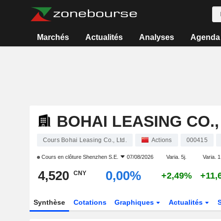
Marchés
Actualités
Analyses
Agenda
BOHAI LEASING CO.,
Cours Bohai Leasing Co., Ltd.
Actions
000415
Cours en clôture
Shenzhen S.E.
07/08/2026
Varia. 5j.
Varia. 1
4,520
0,00%
CNY
+2,49%
+11,
Synthèse
Cotations
Graphiques
Actualités