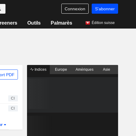
Connexion
S'abonner
reeners
Outils
Palmarès
Édition suisse
Indices
Europe
Amériques
Asie
ort PDF
CI
CI
ur