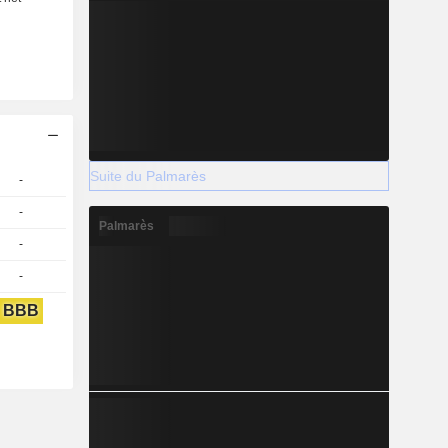
Suite du Palmarès
-
-
Palmarès
-
-
BBB