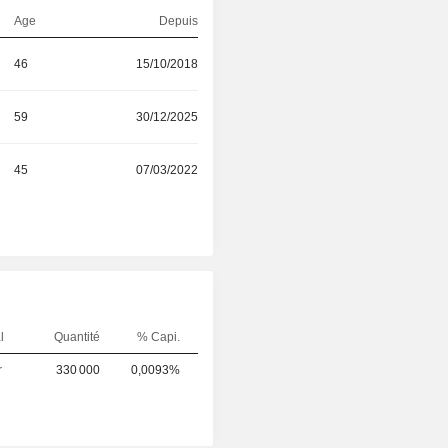
Age
Depuis
46
15/10/2018
59
30/12/2025
45
07/03/2022
l
Quantité
% Capi.
r
330 000
0,0093%