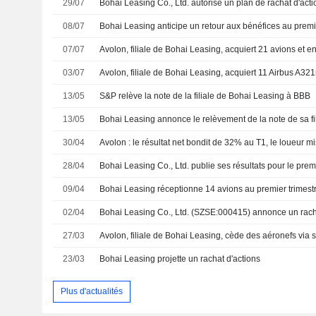
29/07
Bohai Leasing Co., Ltd. autorise un plan de rachat d'acti
08/07
07/07
03/07
13/05
S&P relève la note de la filiale de Bohai Leasing à BBB
13/05
30/04
28/04
09/04
Bohai Leasing réceptionne 14 avions au premier trimest
02/04
27/03
Avolon, filiale de Bohai Leasing, cède des aéronefs via s
23/03
Bohai Leasing projette un rachat d'actions
Plus d'actualités