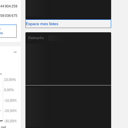
44 904 259
58 036 675
Espace mes listes
e
ns
Palmarès