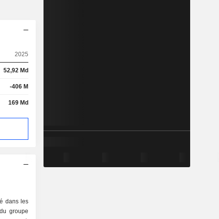
2025
52,92 Md
-406 M
169 Md
sé dans les
é du groupe