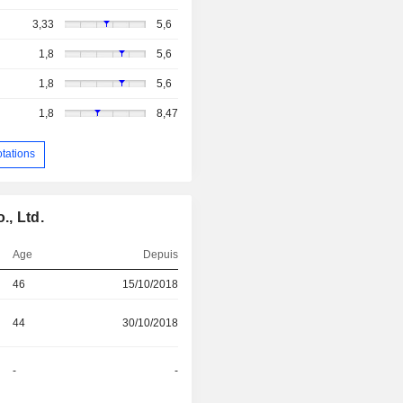
3,33
5,6
1,8
5,6
1,8
5,6
1,8
8,47
otations
., Ltd.
Age
Depuis
46
15/10/2018
44
30/10/2018
-
-