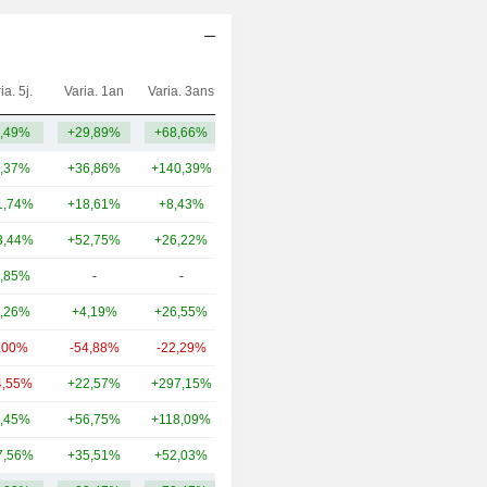
ia. 5j.
Varia. 1an
Varia. 3ans
Capi.($)
,49%
+29,89%
+68,66%
4,14 Md
,37%
+36,86%
+140,39%
72,37 Md
1,74%
+18,61%
+8,43%
33,14 Md
3,44%
+52,75%
+26,22%
5,62 Md
,85%
-
-
5,08 Md
,26%
+4,19%
+26,55%
2,97 Md
,00%
-54,88%
-22,29%
1,47 Md
4,55%
+22,57%
+297,15%
1,35 Md
,45%
+56,75%
+118,09%
1,11 Md
7,56%
+35,51%
+52,03%
1,04 Md