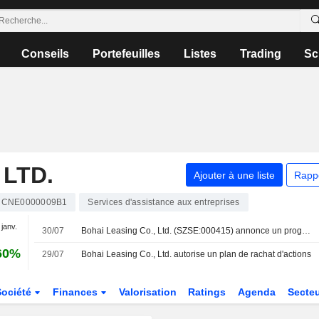
Conseils
Portefeuilles
Listes
Trading
Sc
 LTD.
Ajouter à une liste
Rapp
CNE0000009B1
Services d'assistance aux entreprises
 janv.
30/07
Bohai Leasing Co., Ltd. (SZSE:000415) annonce un programme de rachat d'actions de 200 millions de CNY
60%
29/07
Bohai Leasing Co., Ltd. autorise un plan de rachat d'actions
Société
Finances
Valorisation
Ratings
Agenda
Secte