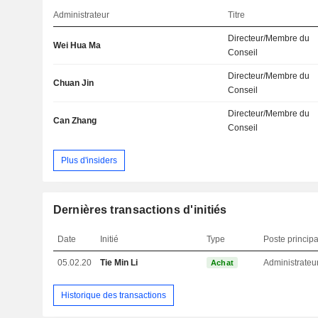
Administrateur
Titre
Directeur/Membre du
Wei Hua Ma
Conseil
Directeur/Membre du
Chuan Jin
Conseil
Directeur/Membre du
Can Zhang
Conseil
Plus d'insiders
Dernières transactions d'initiés
Date
Initié
Type
Poste principa
05.02.20
Tie Min Li
Administrateu
Achat
Historique des transactions