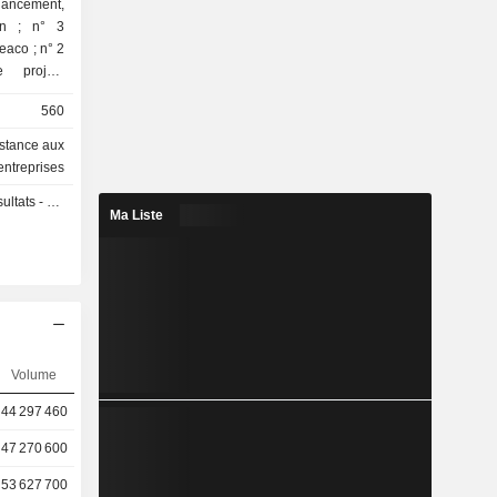
lon ; n° 3
 véhicules
560
istance aux
entreprises
ssurance,
s - Q2 2026
ssement et
Ma Liste
Volume
44 297 460
47 270 600
53 627 700