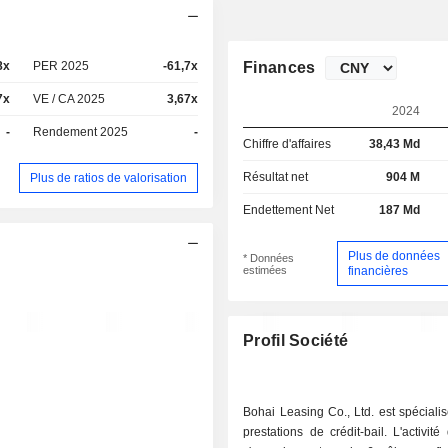
8x
PER 2025
-61,7x
Finances
7x
VE / CA 2025
3,67x
2024
-
Rendement 2025
-
Chiffre d'affaires
38,43 Md
Résultat net
904 M
Plus de ratios de valorisation
Endettement Net
187 Md
Plus de données
* Données
estimées
financières
Profil Société
Bohai Leasing Co., Ltd. est spéciali
prestations de crédit-bail. L'activit