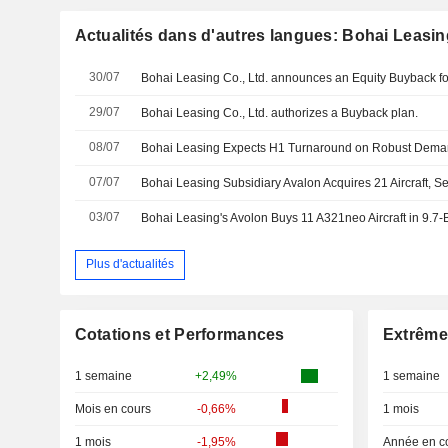
Actualités dans d'autres langues: Bohai Leasing
30/07
29/07
Bohai Leasing Co., Ltd. authorizes a Buyback plan.
08/07
Bohai Leasing Expects H1 Turnaround on Robust Deman
07/07
Bohai Leasing Subsidiary Avalon Acquires 21 Aircraft, Se
03/07
Bohai Leasing's Avolon Buys 11 A321neo Aircraft in 9.7-
Plus d'actualités
Cotations et Performances
Extrême
1 semaine
+2,49%
1 semaine
Mois en cours
-0,66%
1 mois
1 mois
-1,95%
Année en c