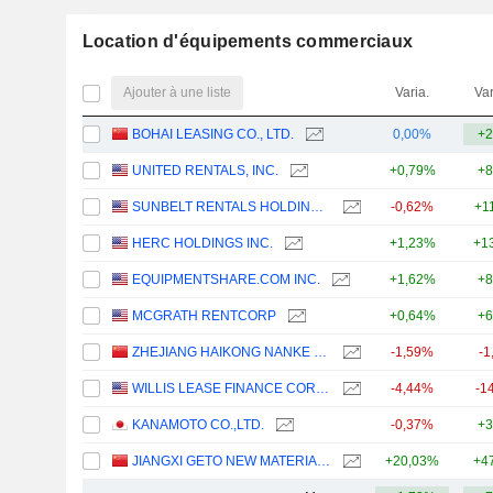
Location d'équipements commerciaux
Ajouter à une liste
Varia.
Var
BOHAI LEASING CO., LTD.
0,00%
+2
UNITED RENTALS, INC.
+0,79%
+8
SUNBELT RENTALS HOLDINGS, INC.
-0,62%
+1
HERC HOLDINGS INC.
+1,23%
+1
EQUIPMENTSHARE.COM INC.
+1,62%
+8
MCGRATH RENTCORP
+0,64%
+6
ZHEJIANG HAIKONG NANKE HUATIE DIGITAL INTELLIGENCE AND TECHNOLOGY CO., LTD.
-1,59%
-1
WILLIS LEASE FINANCE CORPORATION
-4,44%
-1
KANAMOTO CO.,LTD.
-0,37%
+3
JIANGXI GETO NEW MATERIALS CORPORATION LIMITED
+20,03%
+4