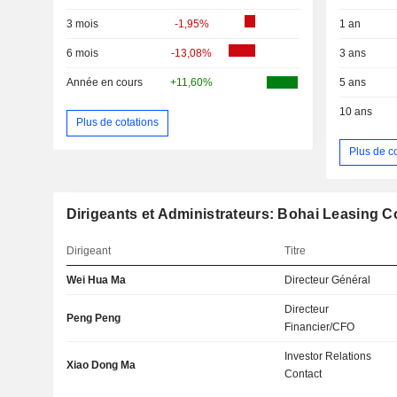
3 mois
-1,95%
1 an
6 mois
-13,08%
3 ans
Année en cours
+11,60%
5 ans
10 ans
Plus de cotations
Plus de c
Dirigeants et Administrateurs: Bohai Leasing Co
Dirigeant
Titre
Wei Hua Ma
Directeur Général
Directeur
Peng Peng
Financier/CFO
Investor Relations
Xiao Dong Ma
Contact