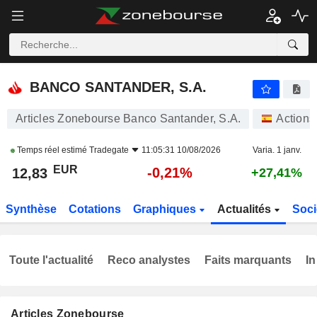
BANCO SANTANDER, S.A.
12,83
€
-0,21%
BANCO SANTANDER, S.A.
Articles Zonebourse Banco Santander, S.A.
Actions
Temps réel estimé
Tradegate
11:05:31 10/08/2026
Varia. 1 janv.
EUR
-0,21%
12,83
+27,41%
Synthèse
Cotations
Graphiques
Actualités
Soci
Toute l'actualité
Reco analystes
Faits marquants
In
Articles Zonebourse