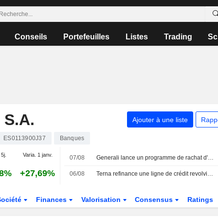
Conseils
Portefeuilles
Listes
Trading
Sc
S.A.
Ajouter à une liste
Rapp
ES0113900J37
Banques
 5j.
Varia. 1 janv.
07/08
Generali lance un programme de rachat d'actions propres pouvant atteindre 500 millions d'euros
38%
+27,69%
06/08
Terna refinance une ligne de crédit revolving liée aux critères ESG de 2,3 milliards d'euros
Société
Finances
Valorisation
Consensus
Ratings