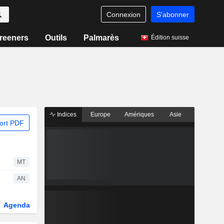
Connexion
S'abonner
reeners
Outils
Palmarès
Édition suisse
Indices
Europe
Amériques
Asie
ort PDF
MT
AN
Agenda
Secteur
Dérivés
Fonds et ETFs