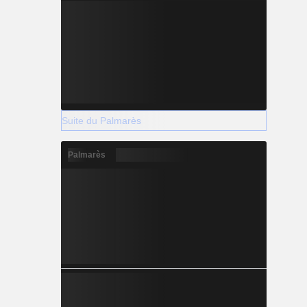
Suite du Palmarès
Palmarès