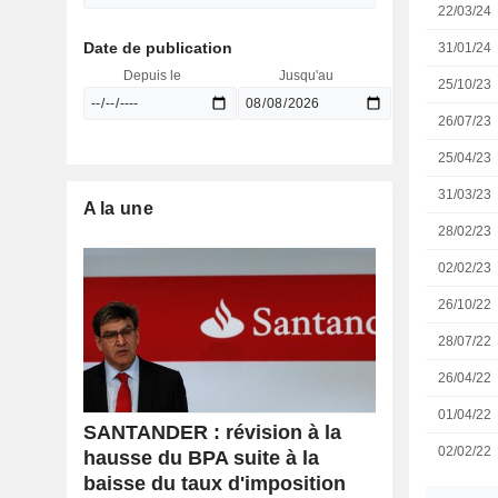
22/03/24
Date de publication
31/01/24
Depuis le
Jusqu'au
25/10/23
26/07/23
25/04/23
31/03/23
A la une
28/02/23
02/02/23
26/10/22
28/07/22
26/04/22
01/04/22
SANTANDER : révision à la
02/02/22
hausse du BPA suite à la
baisse du taux d'imposition