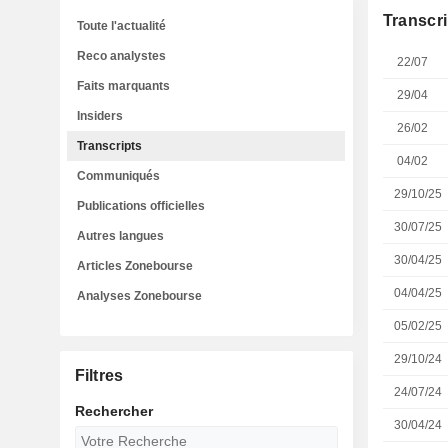
Transcri
Toute l'actualité
Reco analystes
22/07
Faits marquants
29/04
Insiders
26/02
Transcripts
04/02
Communiqués
29/10/25
Publications officielles
30/07/25
Autres langues
30/04/25
Articles Zonebourse
04/04/25
Analyses Zonebourse
05/02/25
29/10/24
Filtres
24/07/24
Rechercher
30/04/24