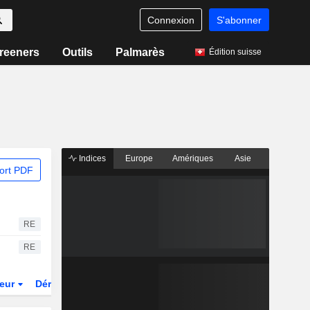
Connexion
S'abonner
reeners
Outils
Palmarès
Édition suisse
Indices
Europe
Amériques
Asie
ort PDF
RE
RE
teur
Dérivés
Fonds et ETFs