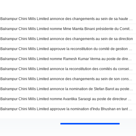
Balrampur Chini Mills Limited annonce des changements au sein de sa haute direction, effectifs au 21 avril 2026
Balrampur Chini Mills Limited nomme Mme Mamta Binani présidente du Comité Exécutif, à compter du 10 février 2026
Balrampur Chini Mills Limited annonce des changements au sein de sa direction
Balrampur Chini Mills Limited approuve la reconstitution du comité de gestion des risques
Balrampur Chini Mills Limited nomme Ramesh Kumar Verma au poste de directeur général principal (chef d'unité - Akbarpur)
Balrampur Chini Mills Limited annonce la reconstitution des comités du conseil d'administration
Balrampur Chini Mills Limited annonce des changements au sein de son conseil d'administration
Balrampur Chini Mills Limited annonce la nomination de Stefan Barot au poste de président, à compter du 1er mars 2024
Balrampur Chini Mills Limited nomme Avantika Saraogi au poste de directeur exécutif
Balrampur Chini Mills Limited approuve la nomination d'Indu Bhushan en tant qu'administrateur indépendant