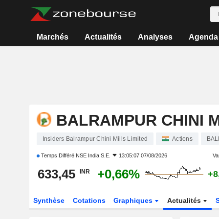
Marchés
Actualités
Analyses
Agenda
BALRAMPUR CHINI M
Insiders Balrampur Chini Mills Limited
Actions
BAL
Temps Différé
NSE India S.E.
13:05:07 07/08/2026
Var
633,45
+0,66%
INR
+8
Synthèse
Cotations
Graphiques
Actualités