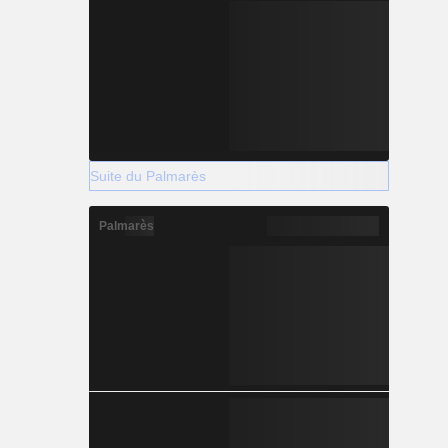
Suite du Palmarès
Palmarès