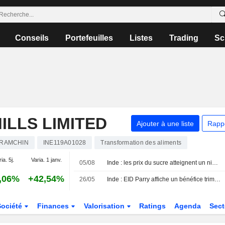
Conseils
Portefeuilles
Listes
Trading
Sc
ILLS LIMITED
Ajouter à une liste
Rapp
RAMCHIN
INE119A01028
Transformation des aliments
ia. 5j.
Varia. 1 janv.
05/08
Inde : les prix du sucre atteignent un niveau record face à l'étroitesse de l'offre et à la demande saisonnière
,06%
+42,54%
26/05
Inde : EID Parry affiche un bénéfice trimestriel en hausse, porté par la performance du sucre
Société
Finances
Valorisation
Ratings
Agenda
Sec