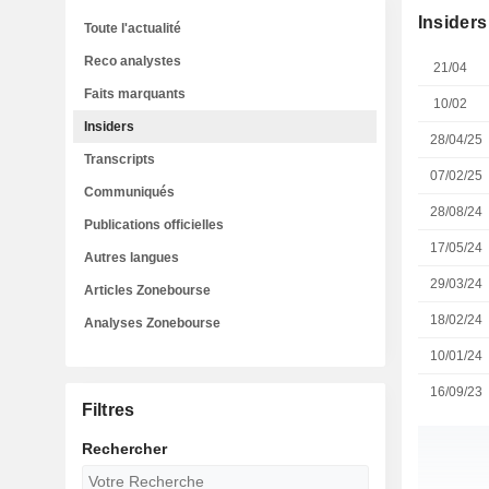
Insiders
Toute l'actualité
Reco analystes
21/04
Faits marquants
10/02
Insiders
28/04/25
Transcripts
07/02/25
Communiqués
28/08/24
Publications officielles
17/05/24
Autres langues
29/03/24
Articles Zonebourse
18/02/24
Analyses Zonebourse
10/01/24
16/09/23
Filtres
Rechercher