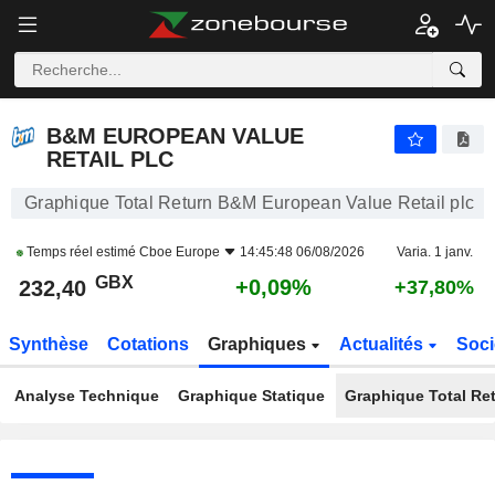
B&M EUROPEAN VALUE RETAIL PLC
232,40
p
+0,09%
B&M EUROPEAN VALUE
RETAIL PLC
Graphique Total Return B&M European Value Retail plc
Temps réel estimé
Cboe Europe
14:45:48 06/08/2026
Varia. 1 janv.
GBX
+0,09%
232,40
+37,80%
Synthèse
Cotations
Graphiques
Actualités
Soci
Analyse Technique
Graphique Statique
Graphique Total Re