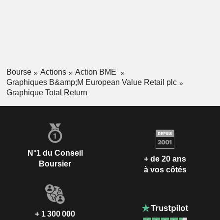
Bourse
Actions
Action BME
Graphiques B&amp;M European Value Retail plc
Graphique Total Return
N°1 du Conseil
+ de 20 ans
Boursier
à vos côtés
+ 1 300 000