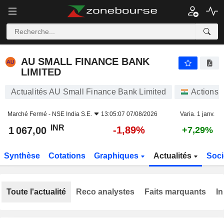
AU SMALL FINANCE BANK LIMITED
1 067,00
₹
-1,89%
AU SMALL FINANCE BANK
LIMITED
Actualités AU Small Finance Bank Limited
Actions
Marché Fermé -
NSE India S.E.
13:05:07 07/08/2026
Varia. 1 janv.
INR
-1,89%
1 067,00
+7,29%
Synthèse
Cotations
Graphiques
Actualités
Soci
Toute l'actualité
Reco analystes
Faits marquants
In