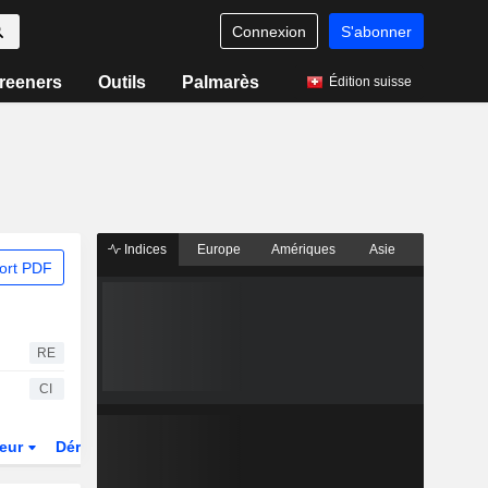
Connexion
S'abonner
reeners
Outils
Palmarès
Édition suisse
Indices
Europe
Amériques
Asie
ort PDF
RE
CI
teur
Dérivés
Fonds et ETFs