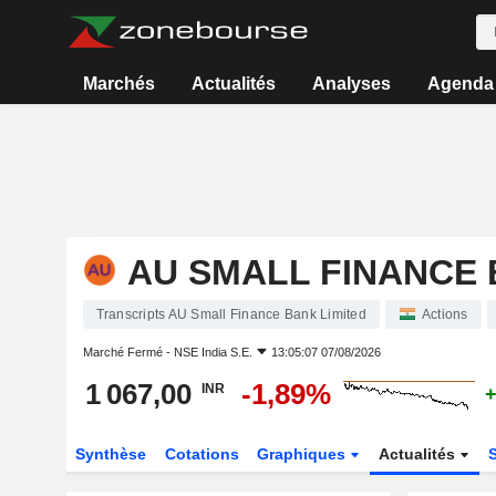
Marchés
Actualités
Analyses
Agenda
AU SMALL FINANCE 
Transcripts AU Small Finance Bank Limited
Actions
Marché Fermé -
NSE India S.E.
13:05:07 07/08/2026
1 067,00
-1,89%
INR
+
Synthèse
Cotations
Graphiques
Actualités