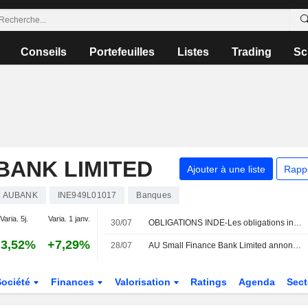
Conseils
Portefeuilles
Listes
Trading
Sc
BANK LIMITED
Ajouter à une liste
Rapp
AUBANK
INE949L01017
Banques
Varia. 5j.
Varia. 1 janv.
30/07
OBLIGATIONS INDE-Les obligations indiennes reculent après le statu quo de la Fed ; l'attention se porte sur les indicateurs nationaux
3,52%
+7,29%
28/07
AU Small Finance Bank Limited annonce le versement d'un dividende annuel le 5 octobre 2026
Société
Finances
Valorisation
Ratings
Agenda
Sec