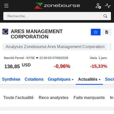
ARES MANAGEMENT CORPORATION
136,85
$
-0,96%
ARES MANAGEMENT
CORPORATION
Analyses Zonebourse Ares Management Corporation
Marché Fermé -
NYSE
22:00:03 07/08/2026
Varia. 1 janv.
USD
-0,96%
136,85
-15,33%
Synthèse
Cotations
Graphiques
Actualités
Soci
Toute l'actualité
Reco analystes
Faits marquants
In